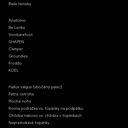
Biele tenisky
Obľúbené značky
Anatomic
Be Lenka
Vivobarefoot
SHAPEN
Camper
Groundies
Froddo
KOEL
Články
Hallux valgus (vbočený palec)
Pätná ostroha
Ploché nohy
Rovná podrážka vs. topánky na podpätku
Chôdza naboso vs. chôdza v topánkach
Nepremokavé topánky