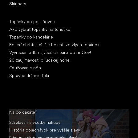
Skinners
Články
Topánky do posilňovne
Ako vybrať topánky na turistiku
Topánky do kancelárie
Bolesť chrbta i ďalšie bolesti zo zlých topánok
Vyvraciame 10 najväčších barefoot mýtov!
20 zaujímavostí o ľudskej nohe
Otužovanie nôh
Správne držanie tela
Na čo čakáte?
2% zľava na všetky nákupy
História objednávok pre vyššie zľavy
Prístup k skrytým vernostným zľavám