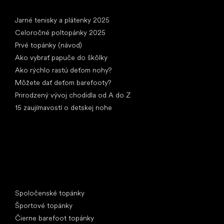
Články
Jarné tenisky a plátenky 2025
Celoročné poltopánky 2025
Prvé topánky (návod)
Ako vybrať papuče do škôlky
Ako rýchlo rastú deťom nohy?
Môžete dať deťom barefooty?
Prirodzený vývoj chodidla od A do Z
15 zaujímavostí o detskej nohe
Špeciálne kategórie
Spoločenské topánky
Športové topánky
Čierne barefoot topánky