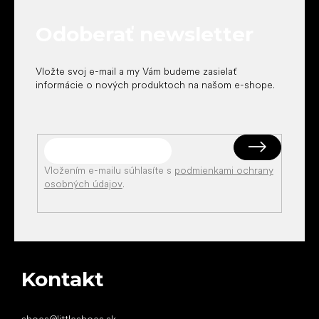
ä
t
Odoberať newsletter
i
e
Vložte svoj e-mail a my Vám budeme zasielať
informácie o nových produktoch na našom e-shope.
Vložením e-mailu súhlasíte s
podmienkami ochrany
osobných údajov
.
Kontakt
shoes
@
littleshoes.sk