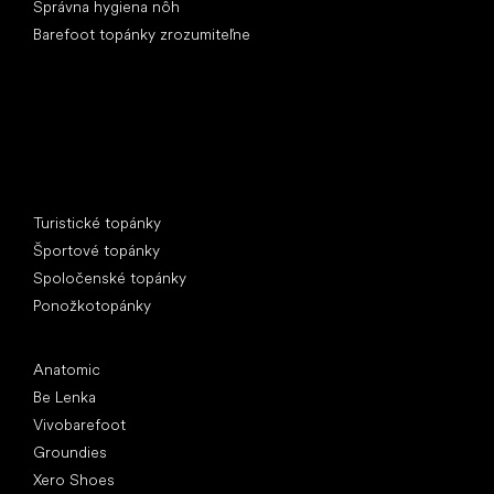
Správna hygiena nôh
Barefoot topánky zrozumiteľne
Špeciálne kategórie
Turistické topánky
Športové topánky
Spoločenské topánky
Ponožkotopánky
Obľúbené značky
Anatomic
Be Lenka
Vivobarefoot
Groundies
Xero Shoes