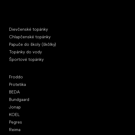
Špeciálne kategórie
Dievčenské topánky
Chlapčenské topánky
Papuče do školy (škôlky)
Topánky do vody
Športové topánky
Obľúbené značky
Froddo
Protetika
BEDA
Bundgaard
Jonap
KOEL
Pegres
Reima