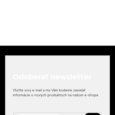
Z
á
p
ä
t
Odoberať newsletter
i
e
Vložte svoj e-mail a my Vám budeme zasielať
informácie o nových produktoch na našom e-shope.