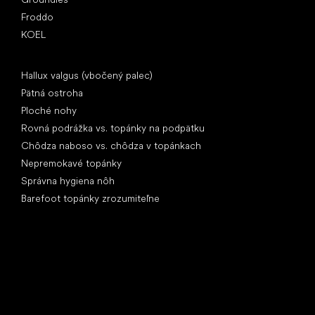
Froddo
KOEL
Články
Hallux valgus (vbočený palec)
Pätná ostroha
Ploché nohy
Rovná podrážka vs. topánky na podpätku
Chôdza naboso vs. chôdza v topánkach
Nepremokavé topánky
Správna hygiena nôh
Barefoot topánky zrozumiteľne
Špeciálne kategórie