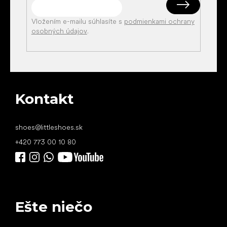
Vložením e-mailu súhlasíte s
podmienkami ochrany
osobných údajov
.
Kontakt
shoes
@
littleshoes.sk
+420 773 00 10 80
Ešte niečo