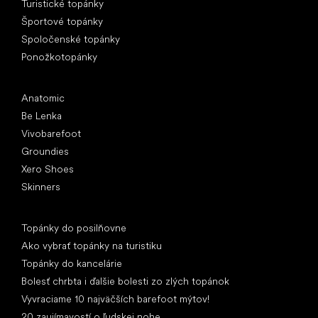
Turistické topánky
Športové topánky
Spoločenské topánky
Ponožkotopánky
Obľúbené značky
Anatomic
Be Lenka
Vivobarefoot
Groundies
Xero Shoes
Skinners
Články
Topánky do posilňovne
Ako vybrať topánky na turistiku
Topánky do kancelárie
Bolesť chrbta i ďalšie bolesti zo zlých topánok
Vyvraciame 10 najväčších barefoot mýtov!
20 zaujímavostí o ľudskej nohe