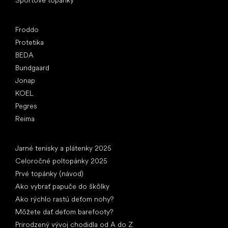
Obľúbené značky
Froddo
Protetika
BEDA
Bundgaard
Jonap
KOEL
Pegres
Reima
Články
Jarné tenisky a plátenky 2025
Celoročné poltopánky 2025
Prvé topánky (návod)
Ako vybrať papuče do škôlky
Ako rýchlo rastú deťom nohy?
Môžete dať deťom barefooty?
Prirodzený vývoj chodidla od A do Z