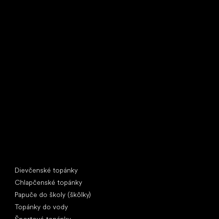
Little Shoes s.r.o.
U Vodárny 1506
397 01 Písek
IČ: 07715773, DIČ: CZ07715773
Špeciálne kategórie
Dievčenské topánky
Chlapčenské topánky
Papuče do školy (škôlky)
Topánky do vody
Športové topánky