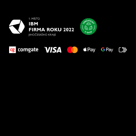
vašim nohám