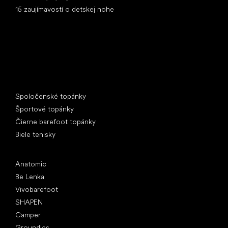
15 zaujímavostí o detskej nohe
Špeciálne kategórie
Spoločenské topánky
Športové topánky
Čierne barefoot topánky
Biele tenisky
Obľúbené značky
Anatomic
Be Lenka
Vivobarefoot
SHAPEN
Camper
Groundies