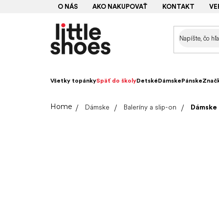
Prejsť
O NÁS
AKO NAKUPOVAŤ
KONTAKT
VE
na
obsah
Všetky topánky
Späť do školy
Detské
Dámske
Pánske
Znač
Domov
Dámske
Baleríny a slip-on
Dámske b