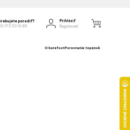
Prihlásiť
trebujete poradiť?
20 773 00 10 80
Registrovať
O barefoot
Porovnanie topánok