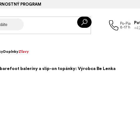
RNOSTNÝ PROGRAM
Po
+4
ky
Doplnky
Zľavy
arefoot baleríny a slip-on topánky: Výrobca Be Lenka