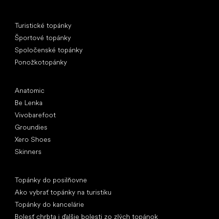
Špeciálne kategórie
Turistické topánky
Športové topánky
Spoločenské topánky
Ponožkotopánky
Obľúbené značky
Anatomic
Be Lenka
Vivobarefoot
Groundies
Xero Shoes
Skinners
Články
Topánky do posilňovne
Ako vybrať topánky na turistiku
Topánky do kancelárie
Bolesť chrbta i ďalšie bolesti zo zlých topánok