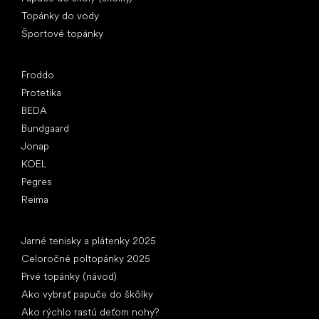
Topánky do vody
Športové topánky
Obľúbené značky
Froddo
Protetika
BEDA
Bundgaard
Jonap
KOEL
Pegres
Reima
Články
Jarné tenisky a plátenky 2025
Celoročné poltopánky 2025
Prvé topánky (návod)
Ako vybrať papuče do škôlky
Ako rýchlo rastú deťom nohy?