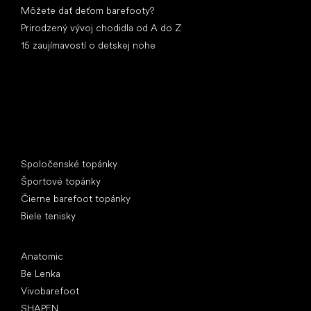
Môžete dať deťom barefooty?
Prirodzený vývoj chodidla od A do Z
15 zaujímavostí o detskej nohe
Špeciálne kategórie
Spoločenské topánky
Športové topánky
Čierne barefoot topánky
Biele tenisky
Obľúbené značky
Anatomic
Be Lenka
Vivobarefoot
SHAPEN