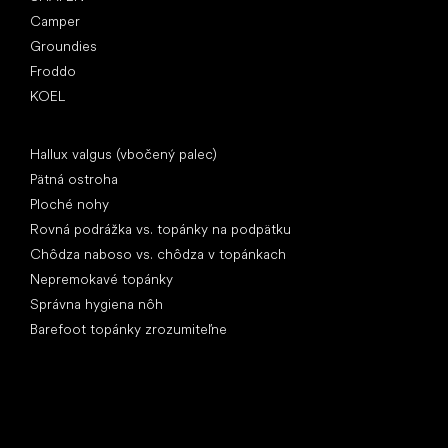
Camper
Groundies
Froddo
KOEL
Články
Hallux valgus (vbočený palec)
Pätná ostroha
Ploché nohy
Rovná podrážka vs. topánky na podpätku
Chôdza naboso vs. chôdza v topánkach
Nepremokavé topánky
Správna hygiena nôh
Barefoot topánky zrozumiteľne