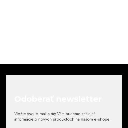
Z
á
p
ä
t
Odoberať newsletter
i
e
Vložte svoj e-mail a my Vám budeme zasielať
informácie o nových produktoch na našom e-shope.