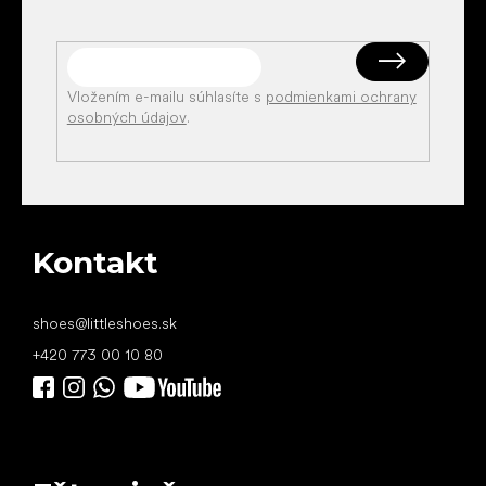
Vložením e-mailu súhlasíte s
podmienkami ochrany
osobných údajov
.
Kontakt
shoes
@
littleshoes.sk
+420 773 00 10 80