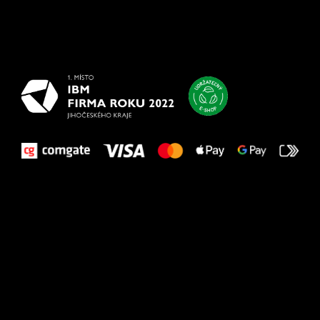
Všetko
najlepšie
vašim nohám