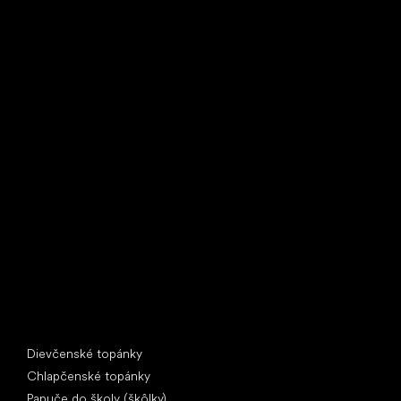
Little Shoes s.r.o.
U Vodárny 1506
397 01 Písek
IČ: 07715773, DIČ: CZ07715773
Špeciálne kategórie
Dievčenské topánky
Chlapčenské topánky
Papuče do školy (škôlky)