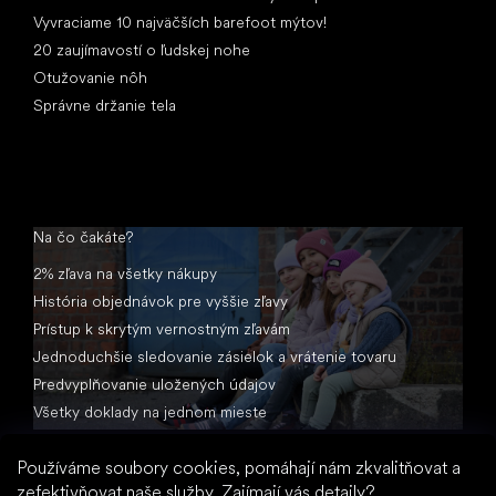
Vyvraciame 10 najväčších barefoot mýtov!
20 zaujímavostí o ľudskej nohe
Otužovanie nôh
Správne držanie tela
Na čo čakáte?
2% zľava na všetky nákupy
História objednávok pre vyššie zľavy
Prístup k skrytým vernostným zľavám
Jednoduchšie sledovanie zásielok a vrátenie tovaru
Predvyplňovanie uložených údajov
Všetky doklady na jednom mieste
Používáme soubory cookies, pomáhají nám zkvalitňovat a
zefektivňovat naše služby.
Zajímají vás detaily?