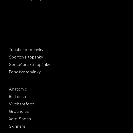
Špeciálne kategórie
Turistické topánky
Športové topánky
Spoločenské topánky
Ponožkotopánky
Obľúbené značky
Anatomic
Be Lenka
Vivobarefoot
Groundies
Xero Shoes
Skinners