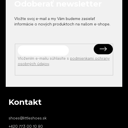
Odoberať newsletter
i
e
Vložte svoj e-mail a my Vám budeme zasielať
informácie o nových produktoch na našom e-shope.
Vložením e-mailu súhlasíte s
podmienkami ochrany
osobných údajov
.
Kontakt
shoes
@
littleshoes.sk
+420 773 00 10 80