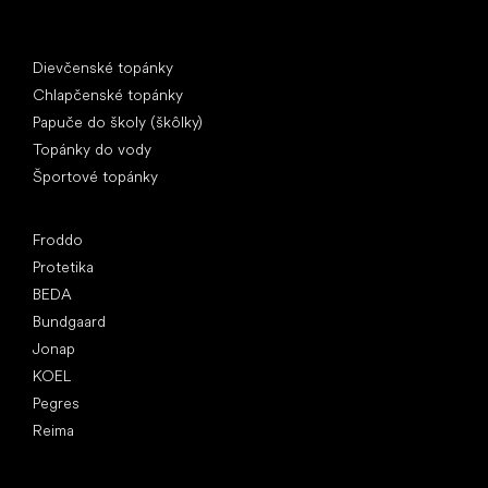
Špeciálne kategórie
Dievčenské topánky
Chlapčenské topánky
Papuče do školy (škôlky)
Topánky do vody
Športové topánky
Obľúbené značky
Froddo
Protetika
BEDA
Bundgaard
Jonap
KOEL
Pegres
Reima
Články