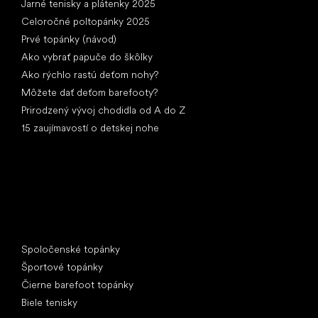
Jarné tenisky a plátenky 2025
Celoročné poltopánky 2025
Prvé topánky (návod)
Ako vybrať papuče do škôlky
Ako rýchlo rastú deťom nohy?
Môžete dať deťom barefooty?
Prirodzený vývoj chodidla od A do Z
15 zaujímavostí o detskej nohe
Špeciálne kategórie
Spoločenské topánky
Športové topánky
Čierne barefoot topánky
Biele tenisky