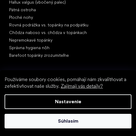
Hallux valgus (vbočený palec)
Pätná ostroha
Ploché nohy
Rovná podrážka vs. topánky na podpätku
Chôdza naboso vs. chôdza v topánkach
Nepremokavé topánky
Správna hygiena nôh
Barefoot topánky zrozumiteľne
Používáme soubory cookies, pomáhají nám zkvalitňovat a
zefektivňovat naše služby.
Zajímají vás detaily?
Nastavenie
Špeciálne kategórie
Turistické topánky
Športové topánky
Súhlasím
Spoločenské topánky
Ponožkotopánky