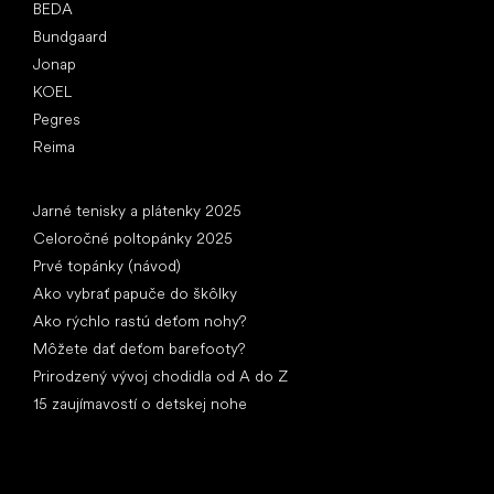
BEDA
Bundgaard
Jonap
KOEL
Pegres
Reima
Články
Jarné tenisky a plátenky 2025
Celoročné poltopánky 2025
Prvé topánky (návod)
Ako vybrať papuče do škôlky
Ako rýchlo rastú deťom nohy?
Môžete dať deťom barefooty?
Prirodzený vývoj chodidla od A do Z
15 zaujímavostí o detskej nohe