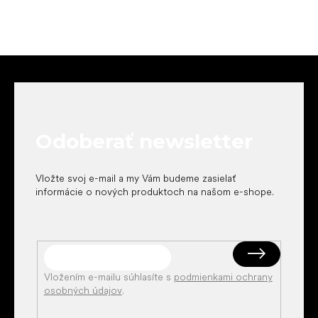
Z
á
p
ä
t
Odoberať newsletter
i
e
Vložte svoj e-mail a my Vám budeme zasielať
informácie o nových produktoch na našom e-shope.
Vložením e-mailu súhlasíte s
podmienkami ochrany
osobných údajov
.