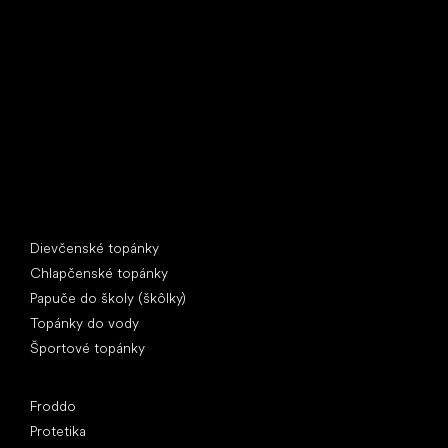
Little Shoes s.r.o.
U Vodárny 1506
397 01 Písek
IČ: 07715773, DIČ: CZ07715773
Špeciálne kategórie
Dievčenské topánky
Chlapčenské topánky
Papuče do školy (škôlky)
Topánky do vody
Športové topánky
Obľúbené značky
Froddo
Protetika