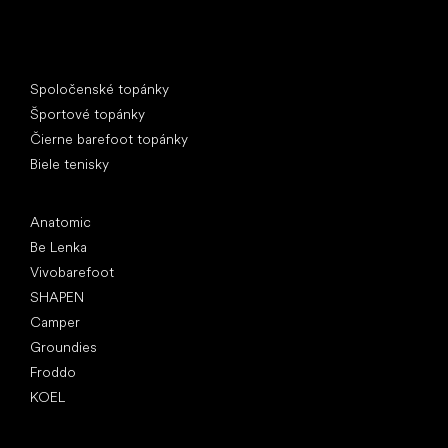
Špeciálne kategórie
Spoločenské topánky
Športové topánky
Čierne barefoot topánky
Biele tenisky
Obľúbené značky
Anatomic
Be Lenka
Vivobarefoot
SHAPEN
Camper
Groundies
Froddo
KOEL
Články