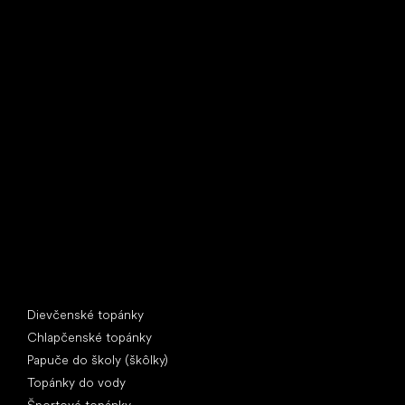
Little Shoes s.r.o.
U Vodárny 1506
397 01 Písek
IČ: 07715773, DIČ: CZ07715773
Špeciálne kategórie
Dievčenské topánky
Chlapčenské topánky
Papuče do školy (škôlky)
Topánky do vody
Športové topánky