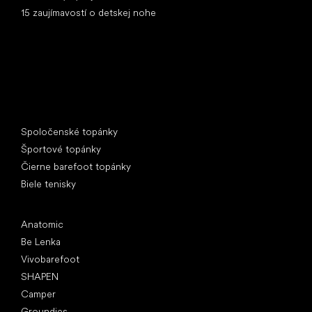
15 zaujímavostí o detskej nohe
Špeciálne kategórie
Spoločenské topánky
Športové topánky
Čierne barefoot topánky
Biele tenisky
Obľúbené značky
Anatomic
Be Lenka
Vivobarefoot
SHAPEN
Camper
Groundies