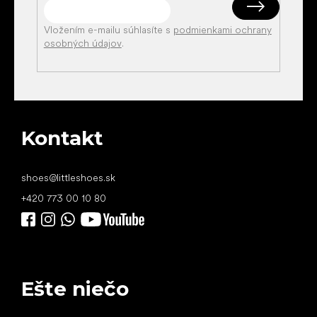
Vložením e-mailu súhlasíte s
podmienkami ochrany
osobných údajov
.
Kontakt
shoes
@
littleshoes.sk
+420 773 00 10 80
Ešte niečo