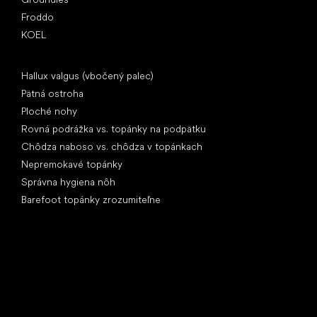
Froddo
KOEL
Články
Hallux valgus (vbočený palec)
Pätná ostroha
Ploché nohy
Rovná podrážka vs. topánky na podpätku
Chôdza naboso vs. chôdza v topánkach
Nepremokavé topánky
Správna hygiena nôh
Barefoot topánky zrozumiteľne
Špeciálne kategórie