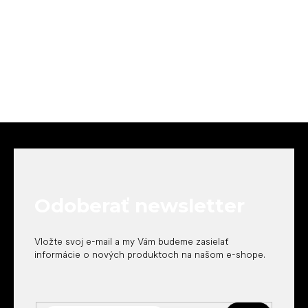
Z
á
p
ä
t
Odoberať newsletter
i
e
Vložte svoj e-mail a my Vám budeme zasielať
informácie o nových produktoch na našom e-shope.