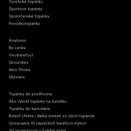
Turistické topánky
Športové topánky
Spoločenské topánky
Ponožkotopánky
Obľúbené značky
Anatomic
Be Lenka
Vivobarefoot
Groundies
Xero Shoes
Skinners
Články
Topánky do posilňovne
Ako vybrať topánky na turistiku
Topánky do kancelárie
Bolesť chrbta i ďalšie bolesti zo zlých topánok
Vyvraciame 10 najväčších barefoot mýtov!
20 zaujímavostí o ľudskej nohe