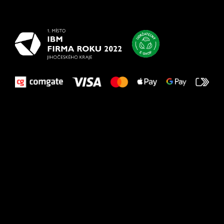
vašim nohám