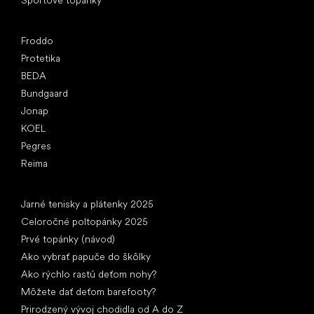
Obľúbené značky
Froddo
Protetika
BEDA
Bundgaard
Jonap
KOEL
Pegres
Reima
Články
Jarné tenisky a plátenky 2025
Celoročné poltopánky 2025
Prvé topánky (návod)
Ako vybrať papuče do škôlky
Ako rýchlo rastú deťom nohy?
Môžete dať deťom barefooty?
Prirodzený vývoj chodidla od A do Z