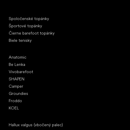
Špeciálne kategórie
Spoločenské topánky
Športové topánky
Čierne barefoot topánky
Biele tenisky
Obľúbené značky
Anatomic
Be Lenka
Vivobarefoot
SHAPEN
Camper
Groundies
Froddo
KOEL
Články
Hallux valgus (vbočený palec)