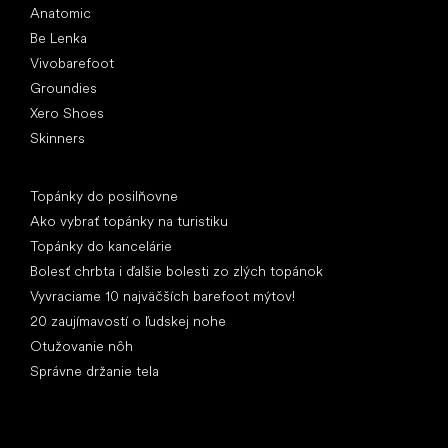
Anatomic
Be Lenka
Vivobarefoot
Groundies
Xero Shoes
Skinners
Články
Topánky do posilňovne
Ako vybrať topánky na turistiku
Topánky do kancelárie
Bolesť chrbta i ďalšie bolesti zo zlých topánok
Vyvraciame 10 najväčších barefoot mýtov!
20 zaujímavostí o ľudskej nohe
Otužovanie nôh
Správne držanie tela