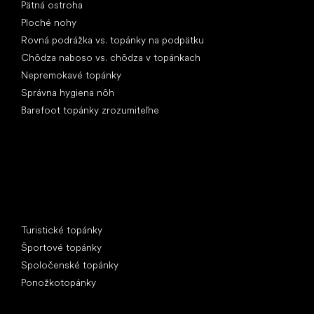
Pätná ostroha
Ploché nohy
Rovná podrážka vs. topánky na podpätku
Chôdza naboso vs. chôdza v topánkach
Nepremokavé topánky
Správna hygiena nôh
Barefoot topánky zrozumiteľne
Špeciálne kategórie
Turistické topánky
Športové topánky
Spoločenské topánky
Ponožkotopánky
Obľúbené značky