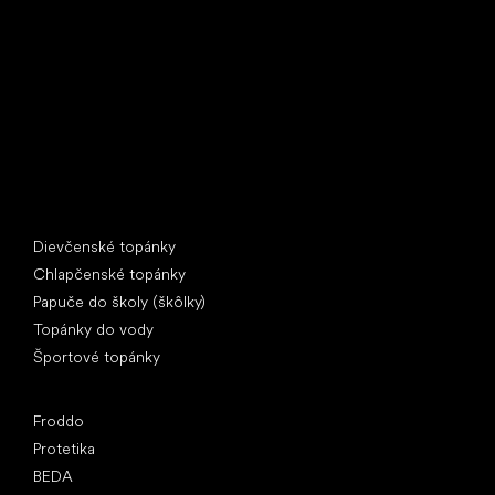
U Vodárny 1506
397 01 Písek
IČ: 07715773, DIČ: CZ07715773
Špeciálne kategórie
Dievčenské topánky
Chlapčenské topánky
Papuče do školy (škôlky)
Topánky do vody
Športové topánky
Obľúbené značky
Froddo
Protetika
BEDA