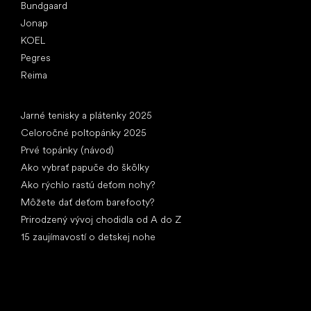
Bundgaard
Jonap
KOEL
Pegres
Reima
Články
Jarné tenisky a plátenky 2025
Celoročné poltopánky 2025
Prvé topánky (návod)
Ako vybrať papuče do škôlky
Ako rýchlo rastú deťom nohy?
Môžete dať deťom barefooty?
Prirodzený vývoj chodidla od A do Z
15 zaujímavostí o detskej nohe