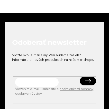
Z
á
p
ä
t
Odoberať newsletter
i
e
Vložte svoj e-mail a my Vám budeme zasielať
informácie o nových produktoch na našom e-shope.
Vložením e-mailu súhlasíte s
podmienkami ochrany
osobných údajov
.