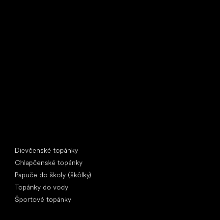
Little Shoes s.r.o.
U Vodárny 1506
397 01 Písek
IČ: 07715773, DIČ: CZ07715773
Špeciálne kategórie
Dievčenské topánky
Chlapčenské topánky
Papuče do školy (škôlky)
Topánky do vody
Športové topánky
Obľúbené značky