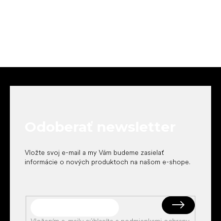
Z
á
p
ä
t
Odoberať newsletter
i
e
Vložte svoj e-mail a my Vám budeme zasielať
informácie o nových produktoch na našom e-shope.