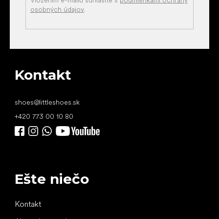
Vložením e-mailu súhlasíte s
podmienkami ochrany
osobných údajov
.
Kontakt
shoes
@
littleshoes.sk
+420 773 00 10 80
Ešte niečo
Kontakt