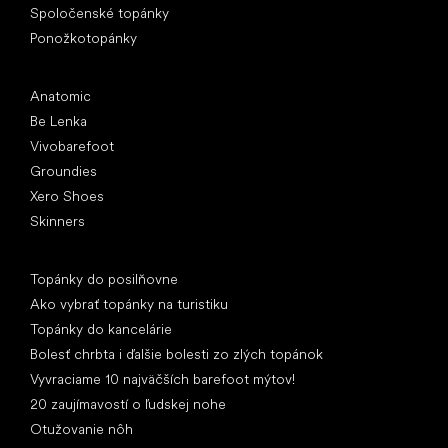
Spoločenské topánky
Ponožkotopánky
Obľúbené značky
Anatomic
Be Lenka
Vivobarefoot
Groundies
Xero Shoes
Skinners
Články
Topánky do posilňovne
Ako vybrať topánky na turistiku
Topánky do kancelárie
Bolesť chrbta i ďalšie bolesti zo zlých topánok
Vyvraciame 10 najväčších barefoot mýtov!
20 zaujímavostí o ľudskej nohe
Otužovanie nôh