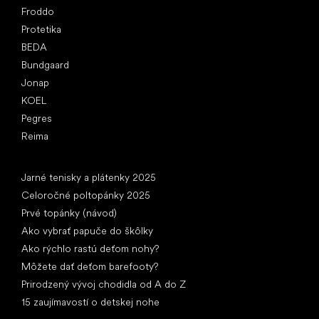
Froddo
Protetika
BEDA
Bundgaard
Jonap
KOEL
Pegres
Reima
Články
Jarné tenisky a plátenky 2025
Celoročné poltopánky 2025
Prvé topánky (návod)
Ako vybrať papuče do škôlky
Ako rýchlo rastú deťom nohy?
Môžete dať deťom barefooty?
Prirodzený vývoj chodidla od A do Z
15 zaujímavostí o detskej nohe