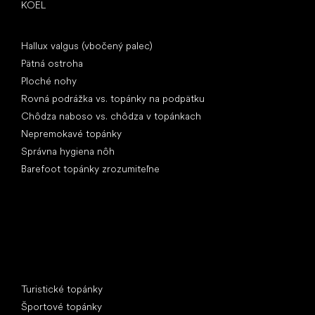
KOEL
Články
Hallux valgus (vbočený palec)
Pätná ostroha
Ploché nohy
Rovná podrážka vs. topánky na podpätku
Chôdza naboso vs. chôdza v topánkach
Nepremokavé topánky
Správna hygiena nôh
Barefoot topánky zrozumiteľne
Špeciálne kategórie
Turistické topánky
Športové topánky