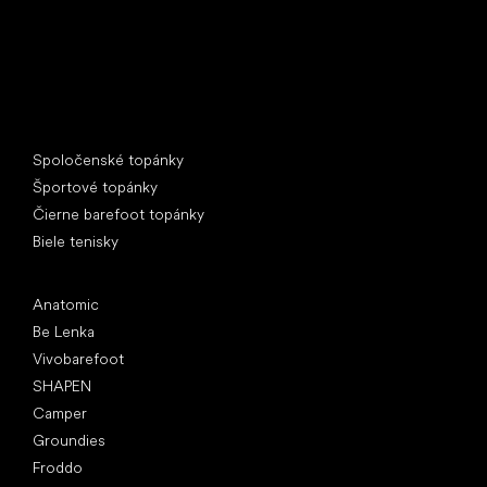
Špeciálne kategórie
Spoločenské topánky
Športové topánky
Čierne barefoot topánky
Biele tenisky
Obľúbené značky
Anatomic
Be Lenka
Vivobarefoot
SHAPEN
Camper
Groundies
Froddo