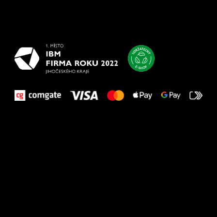
Všetko
najlepšie
vašim nohám