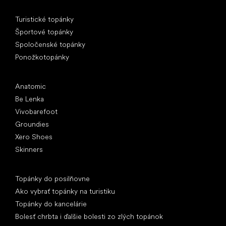
Špeciálne kategórie
Turistické topánky
Športové topánky
Spoločenské topánky
Ponožkotopánky
Obľúbené značky
Anatomic
Be Lenka
Vivobarefoot
Groundies
Xero Shoes
Skinners
Články
Topánky do posilňovne
Ako vybrať topánky na turistiku
Topánky do kancelárie
Bolesť chrbta i ďalšie bolesti zo zlých topánok