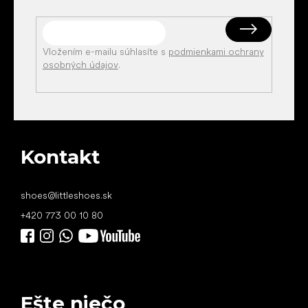
Vložením e-mailu súhlasíte s
podmienkami ochrany
osobných údajov
.
Kontakt
shoes
@
littleshoes.sk
+420 773 00 10 80
Ešte niečo