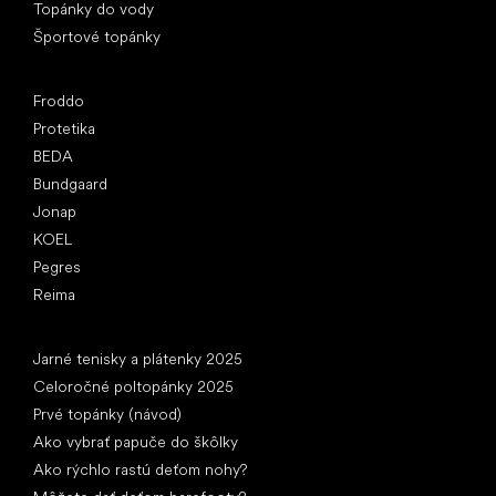
Topánky do vody
Športové topánky
Obľúbené značky
Froddo
Protetika
BEDA
Bundgaard
Jonap
KOEL
Pegres
Reima
Články
Jarné tenisky a plátenky 2025
Celoročné poltopánky 2025
Prvé topánky (návod)
Ako vybrať papuče do škôlky
Ako rýchlo rastú deťom nohy?