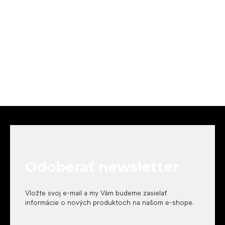
Z
á
p
ä
t
Odoberať newsletter
i
e
Vložte svoj e-mail a my Vám budeme zasielať
informácie o nových produktoch na našom e-shope.