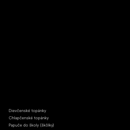
Little Shoes s.r.o.
U Vodárny 1506
397 01 Písek
IČ: 07715773, DIČ: CZ07715773
Špeciálne kategórie
Dievčenské topánky
Chlapčenské topánky
Papuče do školy (škôlky)