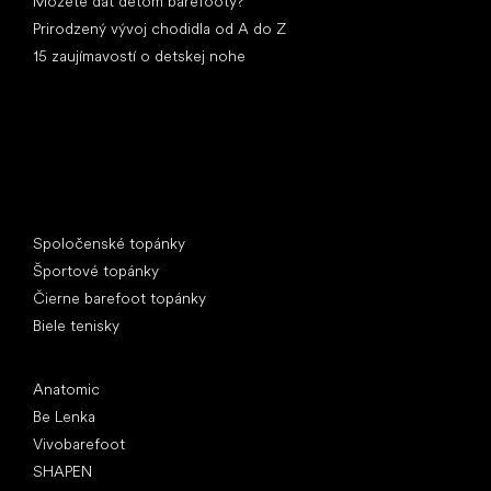
Môžete dať deťom barefooty?
Prirodzený vývoj chodidla od A do Z
15 zaujímavostí o detskej nohe
Špeciálne kategórie
Spoločenské topánky
Športové topánky
Čierne barefoot topánky
Biele tenisky
Obľúbené značky
Anatomic
Be Lenka
Vivobarefoot
SHAPEN