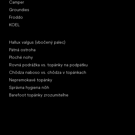
Camper
Groundies
Froddo
KOEL
Články
Hallux valgus (vbočený palec)
Pätná ostroha
Ploché nohy
Rovná podrážka vs. topánky na podpätku
Chôdza naboso vs. chôdza v topánkach
Nepremokavé topánky
Správna hygiena nôh
Barefoot topánky zrozumiteľne