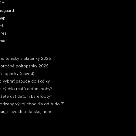
DA
ndgaard
nap
EL
gres
ima
ánky
né tenisky a plátenky 2025
loročné poltopánky 2025
é topánky (návod)
 vybrať papuče do škôlky
 rýchlo rastú deťom nohy?
žete dať deťom barefooty?
rodzený vývoj chodidla od A do Z
zaujímavostí o detskej nohe