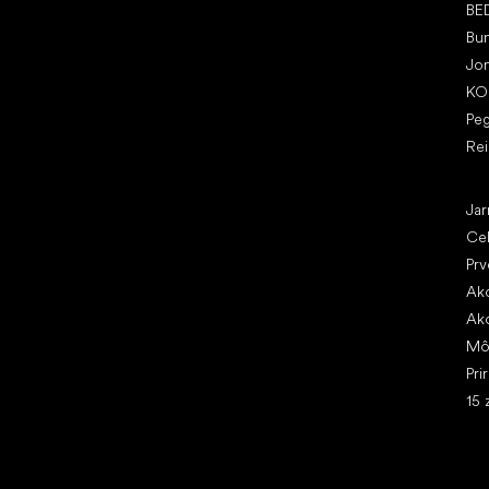
BE
Bu
Jo
KO
Pe
Re
Čl
Jar
Ce
Prv
Ako
Ako
Mô
Pri
15 