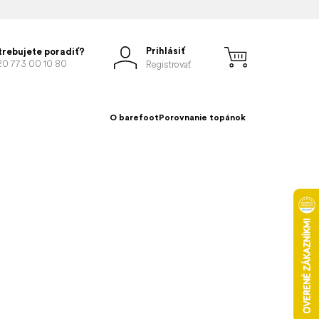
Prihlásiť
trebujete poradiť?
20 773 00 10 80
Registrovať
O barefoot
Porovnanie topánok