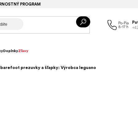
RNOSTNÝ PROGRAM
Po
+4
ky
Doplnky
Zľavy
barefoot prezuvky a šľapky: Výrobca leguano