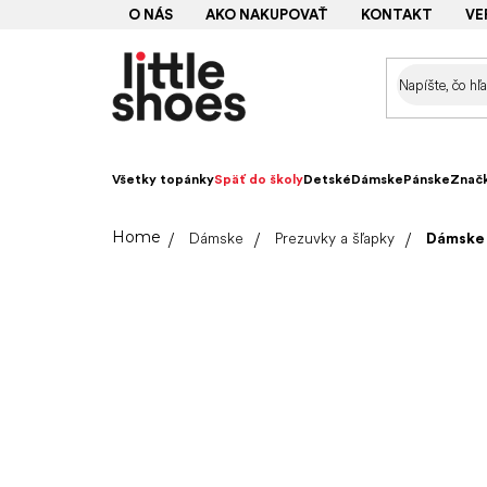
Prejsť
O NÁS
AKO NAKUPOVAŤ
KONTAKT
VE
na
obsah
Všetky topánky
Späť do školy
Detské
Dámske
Pánske
Znač
Domov
Dámske
Prezuvky a šľapky
Dámske 