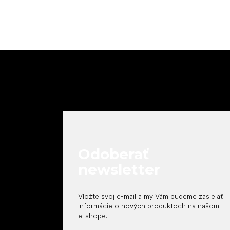
Z
á
p
ä
t
i
e
Odoberať
newsletter
Vložte svoj e-mail a my Vám budeme zasielať
informácie o nových produktoch na našom
e-shope.