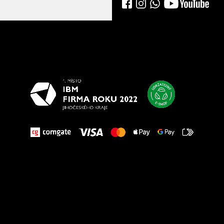
Všetko
najlepšie
vašim nohám