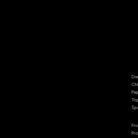
Vybrať zľavnené topánky
Bež
Little Shoes s.r.o.
Špe
U Vodárny 1506
Di
397 01 Písek
Ch
IČ: 07715773, DIČ: CZ07715773
Pap
To
Šp
Ob
Fr
Pro