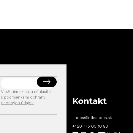
Vložením e-mailu súhlasíte
s
podmienkami ochrany
Kontakt
osobných údajov
.
shoes
@
littleshoes.sk
+420 773 00 10 80