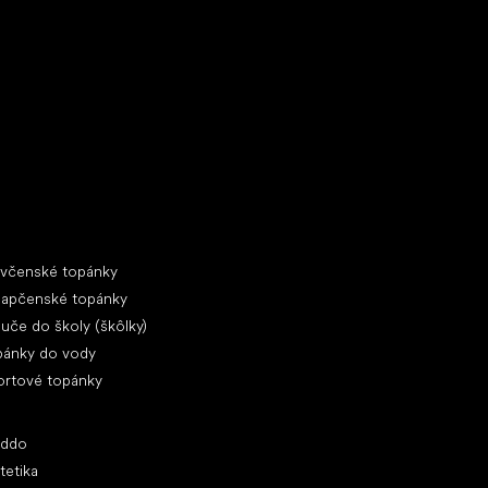
ecké tenisky
ciálne kategórie
evčenské topánky
lapčenské topánky
uče do školy (škôlky)
pánky do vody
ortové topánky
ľúbené značky
oddo
tetika