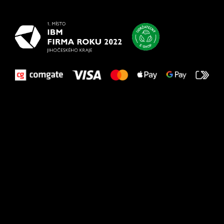
vašim nohám