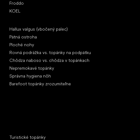
Froddo
KOEL
Články
Hallux valgus (vbočený palec)
Pätná ostroha
Ploché nohy
Rovná podrážka vs. topánky na podpätku
Chôdza naboso vs. chôdza v topánkach
Nepremokavé topánky
Správna hygiena nôh
Barefoot topánky zrozumiteľne
Špeciálne kategórie
Turistické topánky