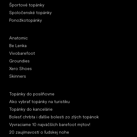
Športové topánky
Spoločenské topánky
Ponožkotopánky
Obľúbené značky
Anatomic
Be Lenka
Vivobarefoot
Groundies
Xero Shoes
Skinners
Články
Topánky do posilňovne
Ako vybrať topánky na turistiku
Topánky do kancelárie
Bolesť chrbta i ďalšie bolesti zo zlých topánok
Vyvraciame 10 najväčších barefoot mýtov!
20 zaujímavostí o ľudskej nohe