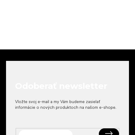
Z
á
p
ä
t
Odoberať newsletter
i
e
Vložte svoj e-mail a my Vám budeme zasielať
informácie o nových produktoch na našom e-shope.