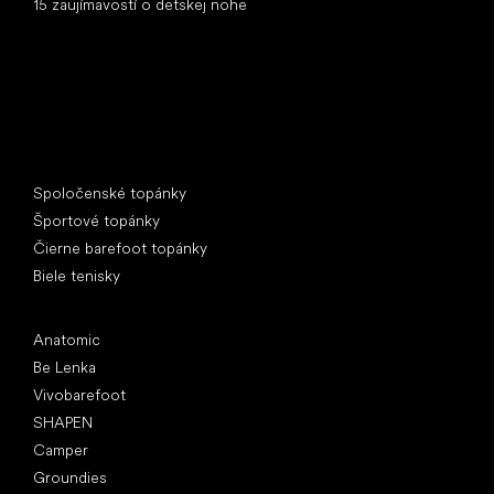
15 zaujímavostí o detskej nohe
Špeciálne kategórie
Spoločenské topánky
Športové topánky
Čierne barefoot topánky
Biele tenisky
Obľúbené značky
Anatomic
Be Lenka
Vivobarefoot
SHAPEN
Camper
Groundies