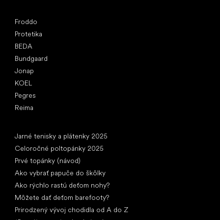
Obľúbené značky
Froddo
Protetika
BEDA
Bundgaard
Jonap
KOEL
Pegres
Reima
Články
Jarné tenisky a plátenky 2025
Celoročné poltopánky 2025
Prvé topánky (návod)
Ako vybrať papuče do škôlky
Ako rýchlo rastú deťom nohy?
Môžete dať deťom barefooty?
Prirodzený vývoj chodidla od A do Z