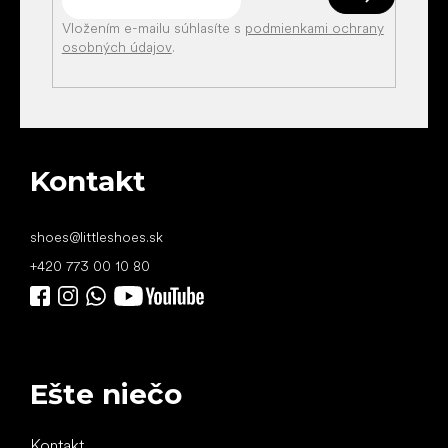
Vložením e-mailu súhlasíte s
podmienkami ochrany
osobných údajov
.
Kontakt
shoes
@
littleshoes.sk
+420 773 00 10 80
Ešte niečo
Kontakt