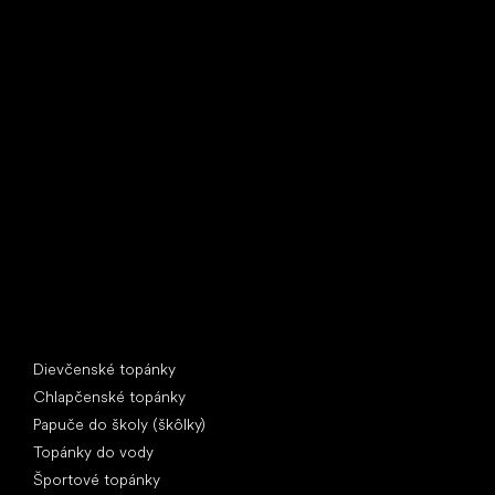
Little Shoes s.r.o.
U Vodárny 1506
397 01 Písek
IČ: 07715773, DIČ: CZ07715773
Špeciálne kategórie
Dievčenské topánky
Chlapčenské topánky
Papuče do školy (škôlky)
Topánky do vody
Športové topánky