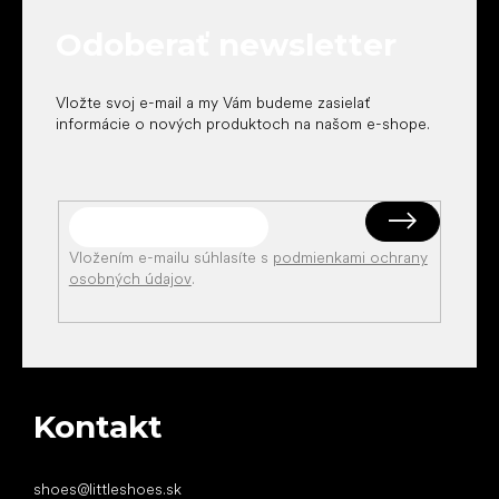
t
Odoberať newsletter
i
e
Vložte svoj e-mail a my Vám budeme zasielať
informácie o nových produktoch na našom e-shope.
Vložením e-mailu súhlasíte s
podmienkami ochrany
osobných údajov
.
Kontakt
shoes
@
littleshoes.sk