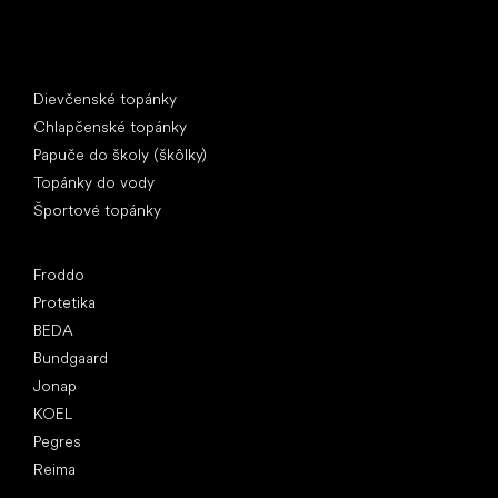
Špeciálne kategórie
Dievčenské topánky
Chlapčenské topánky
Papuče do školy (škôlky)
Topánky do vody
Športové topánky
Obľúbené značky
Froddo
Protetika
BEDA
Bundgaard
Jonap
KOEL
Pegres
Reima