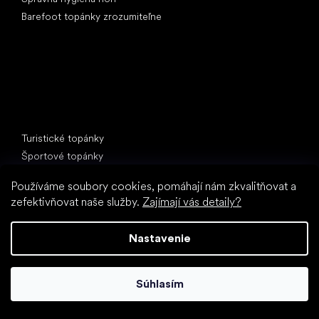
Barefoot topánky zrozumiteľne
Špeciálne kategórie
Turistické topánky
Športové topánky
Spoločenské topánky
Používáme soubory cookies, pomáhají nám zkvalitňovat a
Ponožkotopánky
zefektivňovat naše služby.
Zajímají vás detaily?
Obľúbené značky
Anatomic
Nastavenie
Be Lenka
Vivobarefoot
Súhlasím
Groundies
Xero Shoes