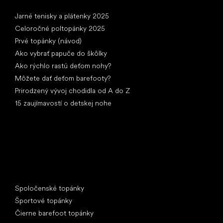
Články
Jarné tenisky a plátenky 2025
Celoročné poltopánky 2025
Prvé topánky (návod)
Ako vybrať papuče do škôlky
Ako rýchlo rastú deťom nohy?
Môžete dať deťom barefooty?
Prirodzený vývoj chodidla od A do Z
15 zaujímavostí o detskej nohe
Špeciálne kategórie
Spoločenské topánky
Športové topánky
Čierne barefoot topánky