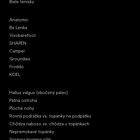
Biele tenisky
Obľúbené značky
Anatomic
Be Lenka
Vivobarefoot
SHAPEN
Camper
Groundies
Froddo
KOEL
Články
Hallux valgus (vbočený palec)
Pätná ostroha
Ploché nohy
Rovná podrážka vs. topánky na podpätku
Chôdza naboso vs. chôdza v topánkach
Nepremokavé topánky
Správna hygiena nôh