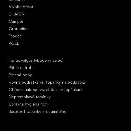
Vivobarefoot
SHAPEN
Camper
Groundies
Froddo
KOEL
Články
Hallux valgus (vbočený palec)
Pätná ostroha
Ploché nohy
Rovná podrážka vs. topánky na podpätku
Chôdza naboso vs. chôdza v topánkach
Nepremokavé topánky
Správna hygiena nôh
Barefoot topánky zrozumiteľne