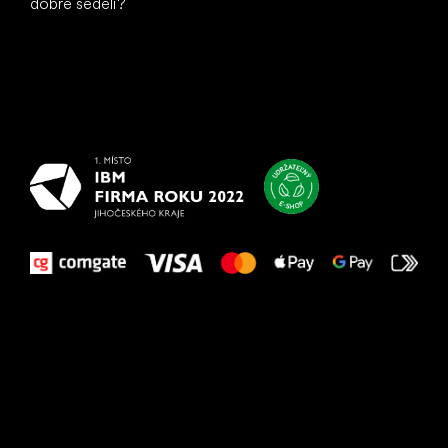
dobre sedeli?
Všetko
najlepšie
vašim nohám