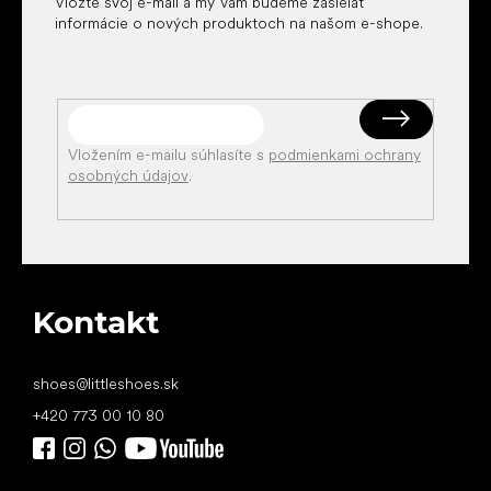
Vložte svoj e-mail a my Vám budeme zasielať
informácie o nových produktoch na našom e-shope.
Vložením e-mailu súhlasíte s
podmienkami ochrany
osobných údajov
.
Kontakt
shoes
@
littleshoes.sk
+420 773 00 10 80