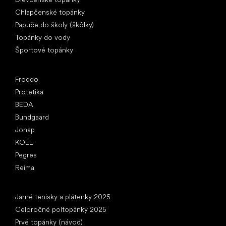
Chlapčenské topánky
Papuče do školy (škôlky)
Topánky do vody
Športové topánky
Obľúbené značky
Froddo
Protetika
BEDA
Bundgaard
Jonap
KOEL
Pegres
Reima
Články
Jarné tenisky a plátenky 2025
Celoročné poltopánky 2025
Prvé topánky (návod)