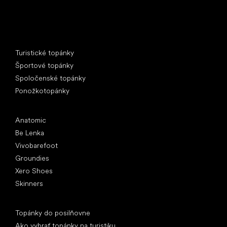
Špeciálne kategórie
Turistické topánky
Športové topánky
Spoločenské topánky
Ponožkotopánky
Obľúbené značky
Anatomic
Be Lenka
Vivobarefoot
Groundies
Xero Shoes
Skinners
Články
Topánky do posilňovne
Ako vybrať topánky na turistiku