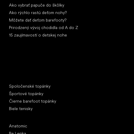
Ako vybrať papuče do škôlky
Ako rýchlo rastú deťom nohy?
Môžete dať deťom barefooty?
Prirodzený vývoj chodidla od A do Z
15 zaujímavostí o detskej nohe
Špeciálne kategórie
Spoločenské topánky
Športové topánky
Čierne barefoot topánky
Biele tenisky
Obľúbené značky
Anatomic
Be Lenka