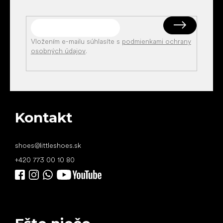
Vložením e-mailu súhlasíte s
podmienkami ochrany
osobných údajov
.
Kontakt
shoes
@
littleshoes.sk
+420 773 00 10 80