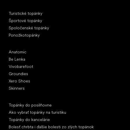
Špeciálne kategórie
Turistické topánky
Športové topánky
Spoločenské topánky
Ponožkotopánky
Obľúbené značky
Anatomic
Be Lenka
Vivobarefoot
Groundies
Xero Shoes
Skinners
Články
Topánky do posilňovne
Ako vybrať topánky na turistiku
Topánky do kancelárie
Bolesť chrbta i ďalšie bolesti zo zlých topánok