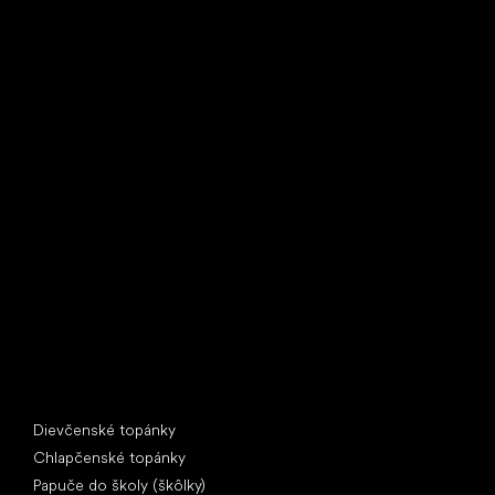
Little Shoes s.r.o.
U Vodárny 1506
397 01 Písek
IČ: 07715773, DIČ: CZ07715773
Špeciálne kategórie
Dievčenské topánky
Chlapčenské topánky
Papuče do školy (škôlky)