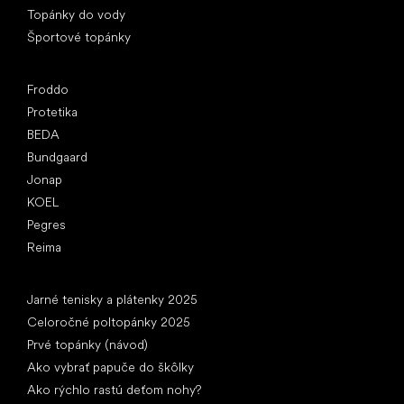
Topánky do vody
Športové topánky
Obľúbené značky
Froddo
Protetika
BEDA
Bundgaard
Jonap
KOEL
Pegres
Reima
Články
Jarné tenisky a plátenky 2025
Celoročné poltopánky 2025
Prvé topánky (návod)
Ako vybrať papuče do škôlky
Ako rýchlo rastú deťom nohy?