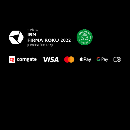
Všetko
najlepšie
vašim nohám