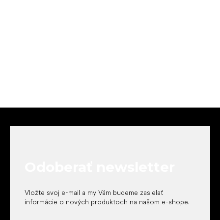
Z
á
p
ä
t
Odoberať newsletter
i
e
Vložte svoj e-mail a my Vám budeme zasielať
informácie o nových produktoch na našom e-shope.