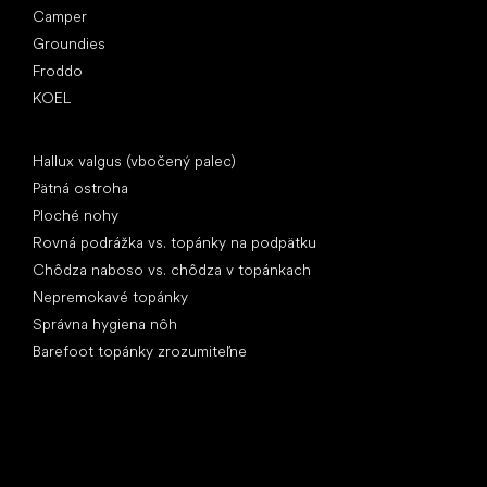
Camper
Groundies
Froddo
KOEL
Články
Hallux valgus (vbočený palec)
Pätná ostroha
Ploché nohy
Rovná podrážka vs. topánky na podpätku
Chôdza naboso vs. chôdza v topánkach
Nepremokavé topánky
Správna hygiena nôh
Barefoot topánky zrozumiteľne