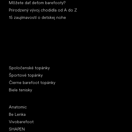
Môžete dať deťom barefooty?
Prirodzený vývoj chodidla od A do Z
15 zaujímavostí o detskej nohe
Špeciálne kategórie
Spoločenské topánky
Športové topánky
Čierne barefoot topánky
Biele tenisky
Obľúbené značky
Anatomic
Be Lenka
Vivobarefoot
SHAPEN