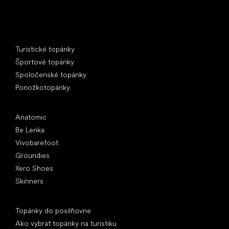
Špeciálne kategórie
Turistické topánky
Športové topánky
Spoločenské topánky
Ponožkotopánky
Obľúbené značky
Anatomic
Be Lenka
Vivobarefoot
Groundies
Xero Shoes
Skinners
Články
Topánky do posilňovne
Ako vybrať topánky na turistiku