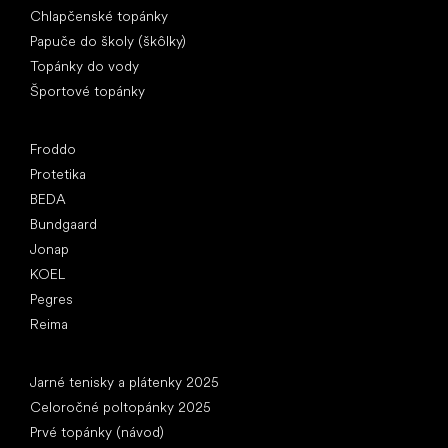
Chlapčenské topánky
Papuče do školy (škôlky)
Topánky do vody
Športové topánky
Obľúbené značky
Froddo
Protetika
BEDA
Bundgaard
Jonap
KOEL
Pegres
Reima
Články
Jarné tenisky a plátenky 2025
Celoročné poltopánky 2025
Prvé topánky (návod)