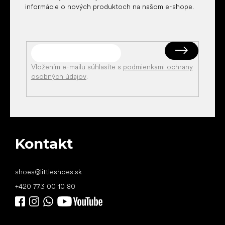
informácie o nových produktoch na našom e-shope.
Vložením e-mailu súhlasíte s
podmienkami ochrany
osobných údajov
.
Kontakt
shoes
@
littleshoes.sk
+420 773 00 10 80