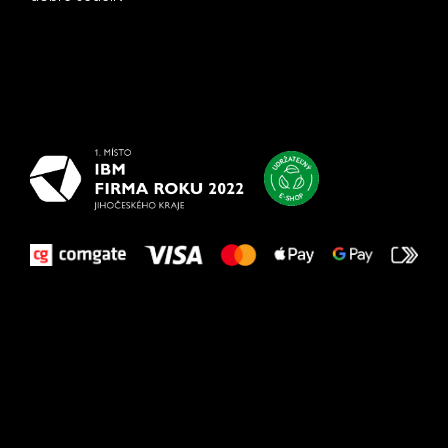
Všetko
najlepšie
vašim nohám