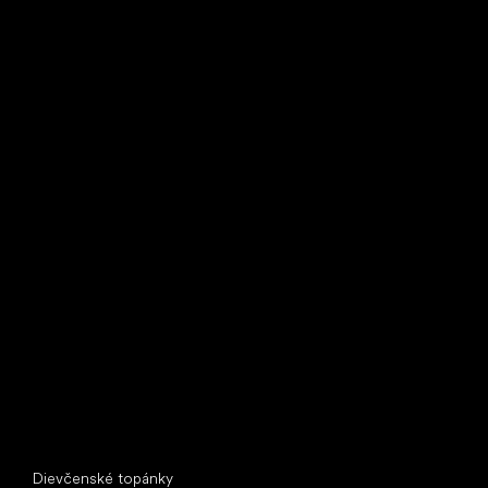
Bežecké tenisky
Little Shoes s.r.o.
U Vodárny 1506
397 01 Písek
IČ: 07715773, DIČ: CZ07715773
Špeciálne kategórie
Dievčenské topánky