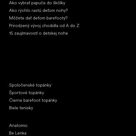
Ako vybrať papuče do škôlky
Ako rýchlo rastú deťom nohy?
Môžete dať deťom barefooty?
Prirodzený vývoj chodidla od A do Z
15 zaujímavostí o detskej nohe
Špeciálne kategórie
Spoločenské topánky
Športové topánky
Čierne barefoot topánky
Biele tenisky
Obľúbené značky
Anatomic
Be Lenka