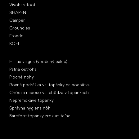
Vivobarefoot
SHAPEN
Camper
Groundies
Froddo
KOEL
Články
Hallux valgus (vbočený palec)
Pätná ostroha
Ploché nohy
Rovná podrážka vs. topánky na podpätku
Chôdza naboso vs. chôdza v topánkach
Nepremokavé topánky
Správna hygiena nôh
Barefoot topánky zrozumiteľne