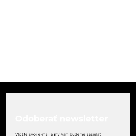
Z
á
p
ä
t
Odoberať newsletter
i
e
Vložte svoj e-mail a my Vám budeme zasielať