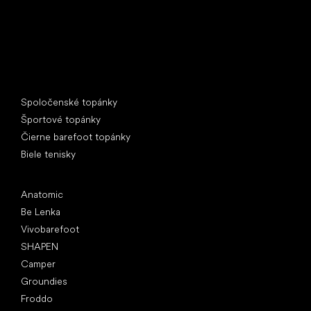
Špeciálne kategórie
Spoločenské topánky
Športové topánky
Čierne barefoot topánky
Biele tenisky
Obľúbené značky
Anatomic
Be Lenka
Vivobarefoot
SHAPEN
Camper
Groundies
Froddo