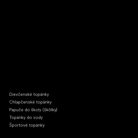
Little Shoes s.r.o.
U Vodárny 1506
397 01 Písek
IČ: 07715773, DIČ: CZ07715773
Špeciálne kategórie
Dievčenské topánky
Chlapčenské topánky
Papuče do školy (škôlky)
Topánky do vody
Športové topánky
Obľúbené značky