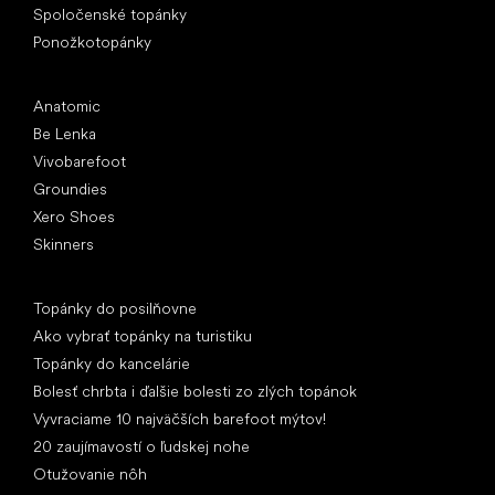
Spoločenské topánky
Ponožkotopánky
Obľúbené značky
Anatomic
Be Lenka
Vivobarefoot
Groundies
Xero Shoes
Skinners
Články
Topánky do posilňovne
Ako vybrať topánky na turistiku
Topánky do kancelárie
Bolesť chrbta i ďalšie bolesti zo zlých topánok
Vyvraciame 10 najväčších barefoot mýtov!
20 zaujímavostí o ľudskej nohe
Otužovanie nôh