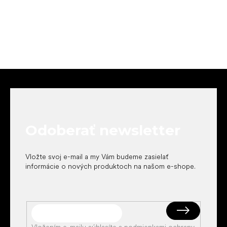
Z
á
p
ä
t
Odoberať newsletter
i
e
Vložte svoj e-mail a my Vám budeme zasielať
informácie o nových produktoch na našom e-shope.