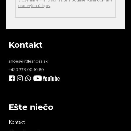
Vložením e-mailu súhlasíte s
podmienkami ochrany
osobných údajov
.
Kontakt
shoes
@
littleshoes.sk
+420 773 00 10 80
Ešte niečo
Kontakt