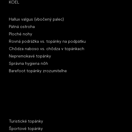
KOEL
Články
Hallux valgus (vbočený palec)
Pätná ostroha
Ploché nohy
Rovná podrážka vs. topánky na podpätku
Chôdza naboso vs. chôdza v topánkach
Nepremokavé topánky
Správna hygiena nôh
Barefoot topánky zrozumiteľne
Špeciálne kategórie
Turistické topánky
Športové topánky