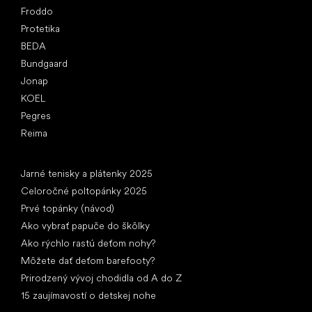
Froddo
Protetika
BEDA
Bundgaard
Jonap
KOEL
Pegres
Reima
Články
Jarné tenisky a plátenky 2025
Celoročné poltopánky 2025
Prvé topánky (návod)
Ako vybrať papuče do škôlky
Ako rýchlo rastú deťom nohy?
Môžete dať deťom barefooty?
Prirodzený vývoj chodidla od A do Z
15 zaujímavostí o detskej nohe