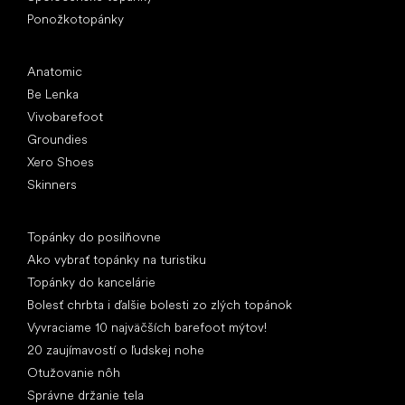
Ponožkotopánky
Obľúbené značky
Anatomic
Be Lenka
Vivobarefoot
Groundies
Xero Shoes
Skinners
Články
Topánky do posilňovne
Ako vybrať topánky na turistiku
Topánky do kancelárie
Bolesť chrbta i ďalšie bolesti zo zlých topánok
Vyvraciame 10 najväčších barefoot mýtov!
20 zaujímavostí o ľudskej nohe
Otužovanie nôh
Správne držanie tela