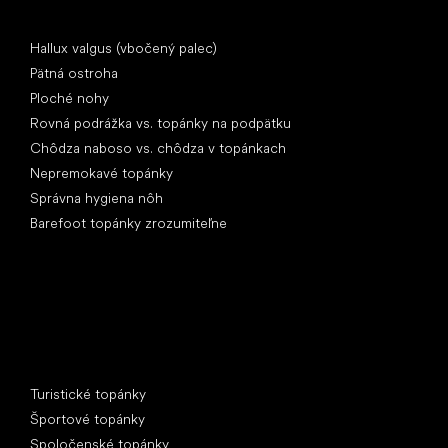
Články
Hallux valgus (vbočený palec)
Pätná ostroha
Ploché nohy
Rovná podrážka vs. topánky na podpätku
Chôdza naboso vs. chôdza v topánkach
Nepremokavé topánky
Správna hygiena nôh
Barefoot topánky zrozumiteľne
Špeciálne kategórie
Turistické topánky
Športové topánky
Spoločenské topánky