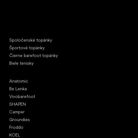
Špeciálne kategórie
Spoločenské topánky
Športové topánky
Čierne barefoot topánky
Biele tenisky
Obľúbené značky
Anatomic
Be Lenka
Vivobarefoot
SHAPEN
Camper
Groundies
Froddo
KOEL