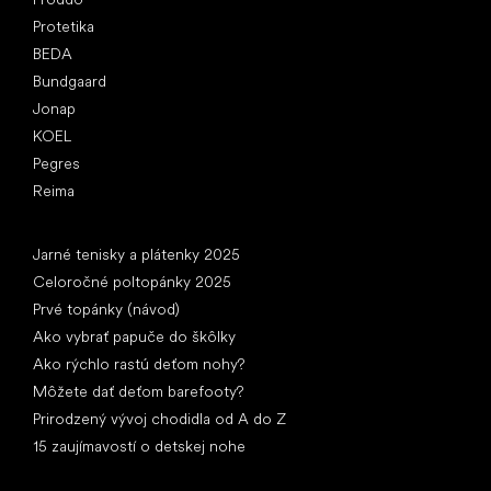
Protetika
BEDA
Bundgaard
Jonap
KOEL
Pegres
Reima
Články
Jarné tenisky a plátenky 2025
Celoročné poltopánky 2025
Prvé topánky (návod)
Ako vybrať papuče do škôlky
Ako rýchlo rastú deťom nohy?
Môžete dať deťom barefooty?
Prirodzený vývoj chodidla od A do Z
15 zaujímavostí o detskej nohe