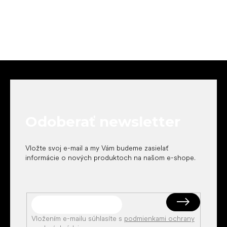
Z
á
p
ä
t
Odoberať newsletter
i
e
Vložte svoj e-mail a my Vám budeme zasielať
informácie o nových produktoch na našom e-shope.
Vložením e-mailu súhlasíte s
podmienkami ochrany