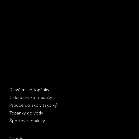
Little Shoes s.r.o.
U Vodárny 1506
397 01 Písek
IČ: 07715773, DIČ: CZ07715773
Špeciálne kategórie
Dievčenské topánky
Chlapčenské topánky
Papuče do školy (škôlky)
Topánky do vody
Športové topánky
Obľúbené značky
Froddo