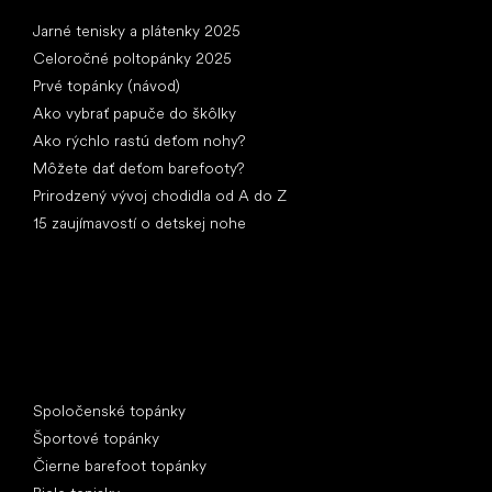
Články
Jarné tenisky a plátenky 2025
Celoročné poltopánky 2025
Prvé topánky (návod)
Ako vybrať papuče do škôlky
Ako rýchlo rastú deťom nohy?
Môžete dať deťom barefooty?
Prirodzený vývoj chodidla od A do Z
15 zaujímavostí o detskej nohe
Špeciálne kategórie
Spoločenské topánky
Športové topánky
Čierne barefoot topánky