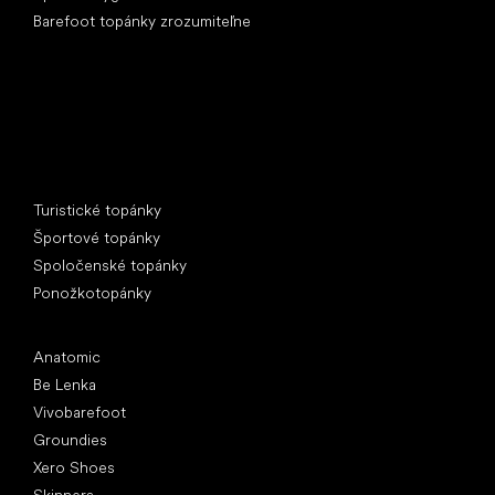
Barefoot topánky zrozumiteľne
Špeciálne kategórie
Turistické topánky
Športové topánky
Spoločenské topánky
Ponožkotopánky
Obľúbené značky
Anatomic
Be Lenka
Vivobarefoot
Groundies
Xero Shoes
Skinners