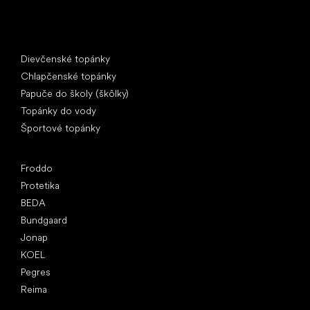
Špeciálne kategórie
Dievčenské topánky
Chlapčenské topánky
Papuče do školy (škôlky)
Topánky do vody
Športové topánky
Obľúbené značky
Froddo
Protetika
BEDA
Bundgaard
Jonap
KOEL
Pegres
Reima