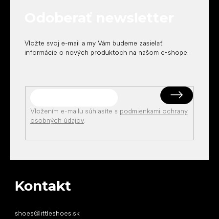
t
Odoberať newsletter
i
e
Vložte svoj e-mail a my Vám budeme zasielať
informácie o nových produktoch na našom e-shope.
Vložením e-mailu súhlasíte s
podmienkami ochrany
osobných údajov
.
Kontakt
shoes
@
littleshoes.sk