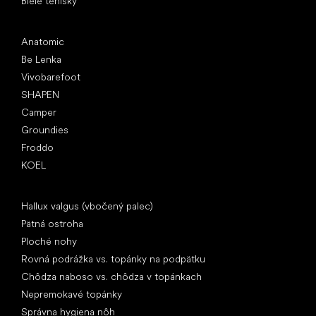
Biele tenisky
Obľúbené značky
Anatomic
Be Lenka
Vivobarefoot
SHAPEN
Camper
Groundies
Froddo
KOEL
Články
Hallux valgus (vbočený palec)
Pätná ostroha
Ploché nohy
Rovná podrážka vs. topánky na podpätku
Chôdza naboso vs. chôdza v topánkach
Nepremokavé topánky
Správna hygiena nôh