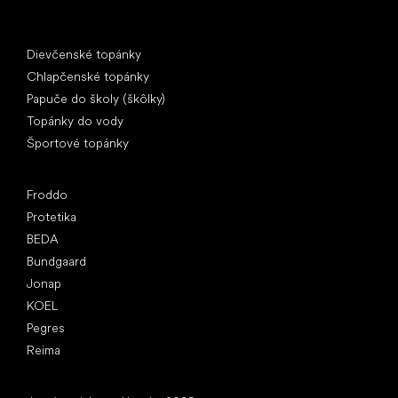
Špeciálne kategórie
Dievčenské topánky
Chlapčenské topánky
Papuče do školy (škôlky)
Topánky do vody
Športové topánky
Obľúbené značky
Froddo
Protetika
BEDA
Bundgaard
Jonap
KOEL
Pegres
Reima
Články