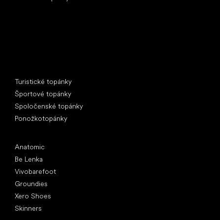
Špeciálne kategórie
Turistické topánky
Športové topánky
Spoločenské topánky
Ponožkotopánky
Obľúbené značky
Anatomic
Be Lenka
Vivobarefoot
Groundies
Xero Shoes
Skinners