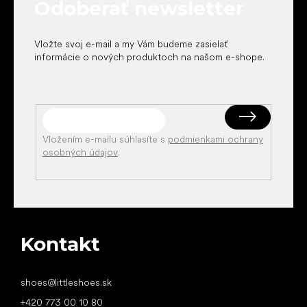
Odoberať newsletter
i
e
Vložte svoj e-mail a my Vám budeme zasielať
informácie o nových produktoch na našom e-shope.
Vložením e-mailu súhlasíte s
podmienkami ochrany
osobných údajov
.
Kontakt
shoes
@
littleshoes.sk
+420 773 00 10 80