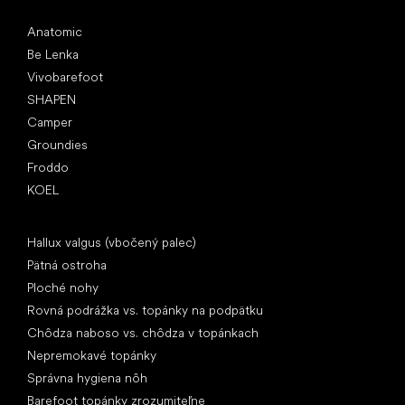
Obľúbené značky
Anatomic
Be Lenka
Vivobarefoot
SHAPEN
Camper
Groundies
Froddo
KOEL
Články
Hallux valgus (vbočený palec)
Pätná ostroha
Ploché nohy
Rovná podrážka vs. topánky na podpätku
Chôdza naboso vs. chôdza v topánkach
Nepremokavé topánky
Správna hygiena nôh
Barefoot topánky zrozumiteľne