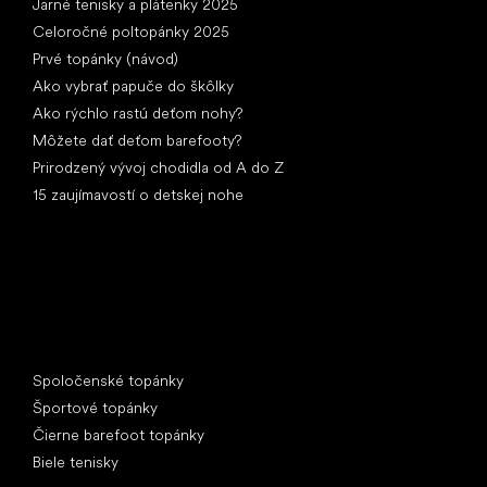
Jarné tenisky a plátenky 2025
Celoročné poltopánky 2025
Prvé topánky (návod)
Ako vybrať papuče do škôlky
Ako rýchlo rastú deťom nohy?
Môžete dať deťom barefooty?
Prirodzený vývoj chodidla od A do Z
15 zaujímavostí o detskej nohe
Špeciálne kategórie
Spoločenské topánky
Športové topánky
Čierne barefoot topánky
Biele tenisky