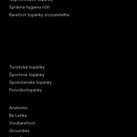
Správna hygiena nôh
Barefoot topánky zrozumiteľne
Špeciálne kategórie
Turistické topánky
Športové topánky
Spoločenské topánky
Ponožkotopánky
Obľúbené značky
Anatomic
Be Lenka
Vivobarefoot
Groundies