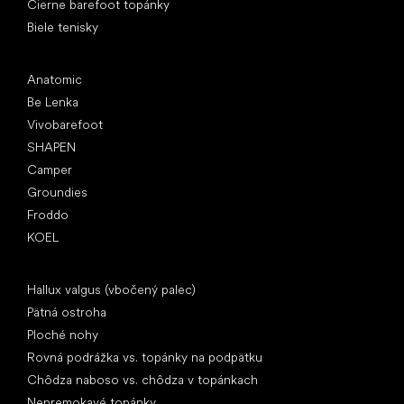
Čierne barefoot topánky
Biele tenisky
Obľúbené značky
Anatomic
Be Lenka
Vivobarefoot
SHAPEN
Camper
Groundies
Froddo
KOEL
Články
Hallux valgus (vbočený palec)
Pätná ostroha
Ploché nohy
Rovná podrážka vs. topánky na podpätku
Chôdza naboso vs. chôdza v topánkach
Nepremokavé topánky