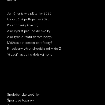
Články
Jarné tenisky a plátenky 2025
Celoročné poltopánky 2025
Prvé topánky (návod)
Ako vybrať papuče do škôlky
Ako rýchlo rastú deťom nohy?
Môžete dať deťom barefooty?
Prirodzený vývoj chodidla od A do Z
15 zaujímavostí o detskej nohe
Špeciálne kategórie
Spoločenské topánky
Športové topánky