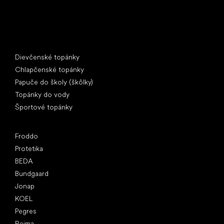
Špeciálne kategórie
Dievčenské topánky
Chlapčenské topánky
Papuče do školy (škôlky)
Topánky do vody
Športové topánky
Obľúbené značky
Froddo
Protetika
BEDA
Bundgaard
Jonap
KOEL
Pegres
Reima