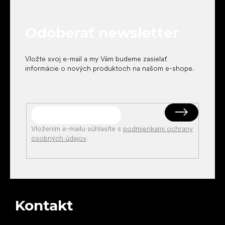
ä
t
Odoberať newsletter
i
e
Vložte svoj e-mail a my Vám budeme zasielať
informácie o nových produktoch na našom e-shope.
Vložením e-mailu súhlasíte s
podmienkami ochrany
osobných údajov
.
Kontakt