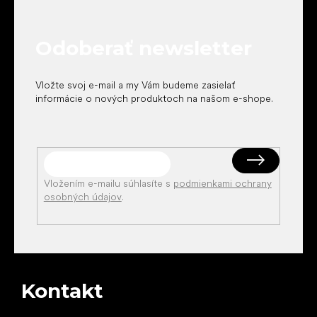
p
ä
t
Odoberať newsletter
i
e
Vložte svoj e-mail a my Vám budeme zasielať
informácie o nových produktoch na našom e-shope.
Vložením e-mailu súhlasíte s
podmienkami ochrany
osobných údajov
.
Kontakt