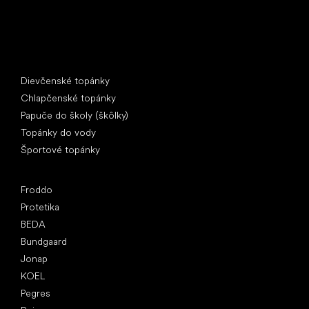
Špeciálne kategórie
Dievčenské topánky
Chlapčenské topánky
Papuče do školy (škôlky)
Topánky do vody
Športové topánky
Obľúbené značky
Froddo
Protetika
BEDA
Bundgaard
Jonap
KOEL
Pegres