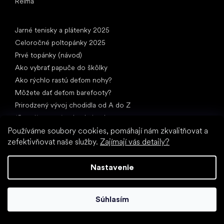
Reima
Články
Jarné tenisky a plátenky 2025
Celoročné poltopánky 2025
Prvé topánky (návod)
Ako vybrať papuče do škôlky
Ako rýchlo rastú deťom nohy?
Môžete dať deťom barefooty?
Prirodzený vývoj chodidla od A do Z
15 zaujímavostí o detskej nohe
Používáme soubory cookies, pomáhají nám zkvalitňovat a
zefektivňovat naše služby.
Zajímají vás detaily?
Nastavenie
Špeciálne kategórie
Súhlasím
Spoločenské topánky
Športové topánky