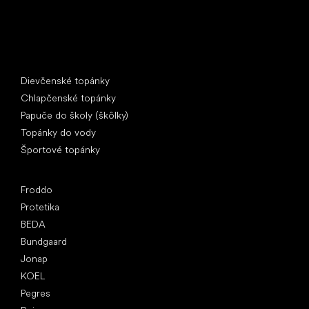
Špeciálne kategórie
Dievčenské topánky
Chlapčenské topánky
Papuče do školy (škôlky)
Topánky do vody
Športové topánky
Obľúbené značky
Froddo
Protetika
BEDA
Bundgaard
Jonap
KOEL
Pegres