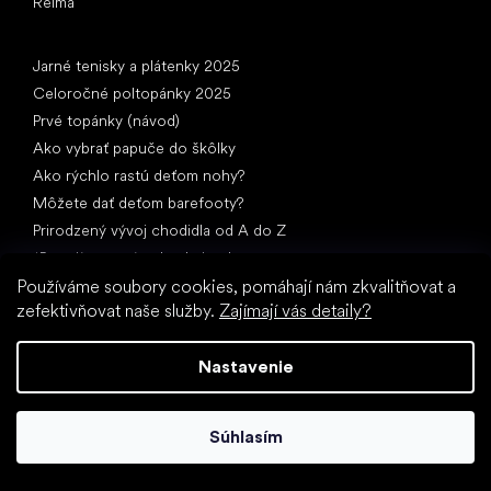
Reima
Články
Jarné tenisky a plátenky 2025
Celoročné poltopánky 2025
Prvé topánky (návod)
Ako vybrať papuče do škôlky
Ako rýchlo rastú deťom nohy?
Môžete dať deťom barefooty?
Prirodzený vývoj chodidla od A do Z
15 zaujímavostí o detskej nohe
Používáme soubory cookies, pomáhají nám zkvalitňovat a
zefektivňovat naše služby.
Zajímají vás detaily?
Nastavenie
Špeciálne kategórie
Súhlasím
Spoločenské topánky
Športové topánky