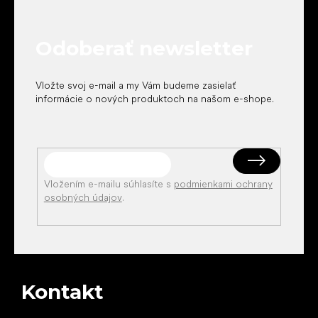
p
ä
t
Odoberať newsletter
i
e
Vložte svoj e-mail a my Vám budeme zasielať
informácie o nových produktoch na našom e-shope.
Vložením e-mailu súhlasíte s
podmienkami ochrany
osobných údajov
.
Kontakt