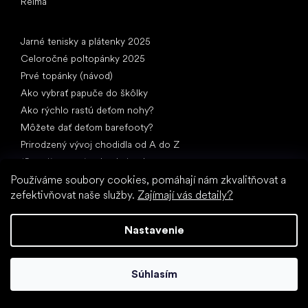
Reima
Články
Jarné tenisky a plátenky 2025
Celoročné poltopánky 2025
Prvé topánky (návod)
Ako vybrať papuče do škôlky
Ako rýchlo rastú deťom nohy?
Môžete dať deťom barefooty?
Prirodzený vývoj chodidla od A do Z
15 zaujímavostí o detskej nohe
Používáme soubory cookies, pomáhají nám zkvalitňovat a
zefektivňovat naše služby.
Zajímají vás detaily?
Nastavenie
Špeciálne kategórie
Súhlasím
Spoločenské topánky
Športové topánky