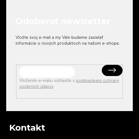
p
ä
t
Odoberať newsletter
i
e
Vložte svoj e-mail a my Vám budeme zasielať
informácie o nových produktoch na našom e-shope.
Vložením e-mailu súhlasíte s
podmienkami ochrany
osobných údajov
.
Kontakt