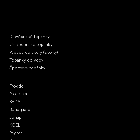
Špeciálne kategórie
Dievčenské topánky
Chlapčenské topánky
Papuče do školy (škôlky)
Topánky do vody
Športové topánky
Obľúbené značky
Froddo
Protetika
BEDA
Bundgaard
Jonap
KOEL
Pegres