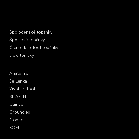
Špeciálne kategórie
Spoločenské topánky
Športové topánky
Čierne barefoot topánky
Biele tenisky
Obľúbené značky
Anatomic
Be Lenka
Vivobarefoot
SHAPEN
Camper
Groundies
Froddo
KOEL