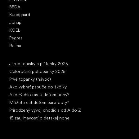
BEDA
Bundgaard
Jonap
KOEL
Pegres
Reima
Články
Jarné tenisky a plátenky 2025
Celoročné poltopánky 2025
Prvé topánky (návod)
Ako vybrať papuče do škôlky
Ako rýchlo rastú deťom nohy?
Môžete dať deťom barefooty?
Prirodzený vývoj chodidla od A do Z
15 zaujímavostí o detskej nohe