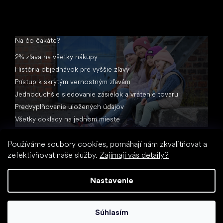
Na čo čakáte?
2% zľava na všetky nákupy
História objednávok pre vyššie zľavy
Prístup k skrytým vernostným zľavám
Jednoduchšie sledovanie zásielok a vrátenie tovaru
Predvyplňovanie uložených údajov
Všetky doklady na jednom mieste
Používáme soubory cookies, pomáhají nám zkvalitňovat a
zefektivňovat naše služby.
Zajímají vás detaily?
Nastavenie
Vytvoril Shoptet
Súhlasím
Copyright 2026
Little Shoes.sk
. Všetky práva vyhradené.