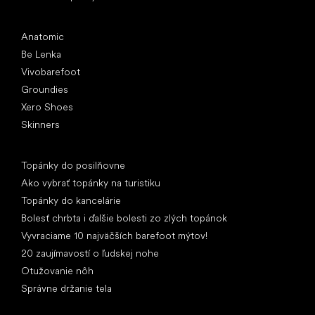
Obľúbené značky
Anatomic
Be Lenka
Vivobarefoot
Groundies
Xero Shoes
Skinners
Články
Topánky do posilňovne
Ako vybrať topánky na turistiku
Topánky do kancelárie
Bolesť chrbta i ďalšie bolesti zo zlých topánok
Vyvraciame 10 najväčších barefoot mýtov!
20 zaujímavostí o ľudskej nohe
Otužovanie nôh
Správne držanie tela