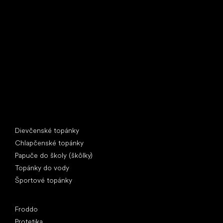
Little Shoes s.r.o.
U Vodárny 1506
397 01 Písek
IČ: 07715773, DIČ: CZ07715773
Špeciálne kategórie
Dievčenské topánky
Chlapčenské topánky
Papuče do školy (škôlky)
Topánky do vody
Športové topánky
Obľúbené značky
Froddo
Protetika