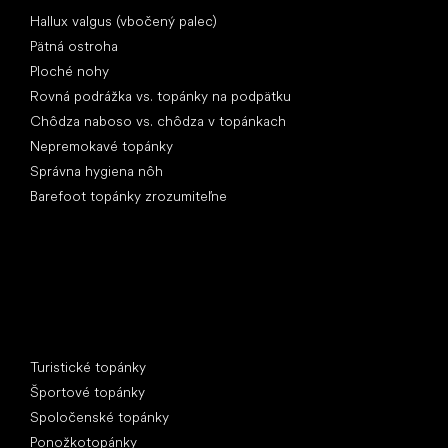
Články
Hallux valgus (vbočený palec)
Pätná ostroha
Ploché nohy
Rovná podrážka vs. topánky na podpätku
Chôdza naboso vs. chôdza v topánkach
Nepremokavé topánky
Správna hygiena nôh
Barefoot topánky zrozumiteľne
Špeciálne kategórie
Turistické topánky
Športové topánky
Spoločenské topánky
Ponožkotopánky