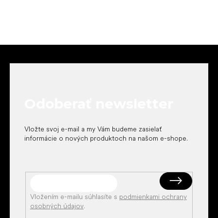
Z
á
p
ä
t
Odoberať newsletter
i
e
Vložte svoj e-mail a my Vám budeme zasielať
informácie o nových produktoch na našom e-shope.
Vložením e-mailu súhlasíte s
podmienkami ochrany
osobných údajov
.