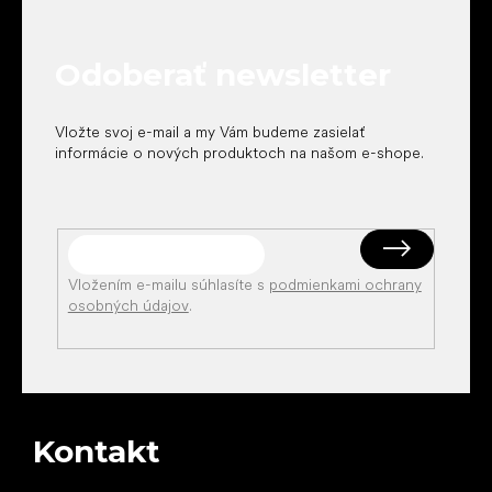
p
ä
t
Odoberať newsletter
i
e
Vložte svoj e-mail a my Vám budeme zasielať
informácie o nových produktoch na našom e-shope.
Vložením e-mailu súhlasíte s
podmienkami ochrany
osobných údajov
.
Kontakt