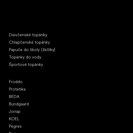
Špeciálne kategórie
Dievčenské topánky
Chlapčenské topánky
Papuče do školy (škôlky)
Topánky do vody
Športové topánky
Obľúbené značky
Froddo
Protetika
BEDA
Bundgaard
Jonap
KOEL
Pegres