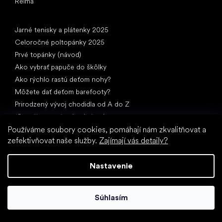
Reima
Články
Jarné tenisky a plátenky 2025
Celoročné poltopánky 2025
Prvé topánky (návod)
Ako vybrať papuče do škôlky
Ako rýchlo rastú deťom nohy?
Môžete dať deťom barefooty?
Prirodzený vývoj chodidla od A do Z
15 zaujímavostí o detskej nohe
Používáme soubory cookies, pomáhají nám zkvalitňovat a
zefektivňovat naše služby.
Zajímají vás detaily?
Nastavenie
Špeciálne kategórie
Súhlasím
Spoločenské topánky
Športové topánky