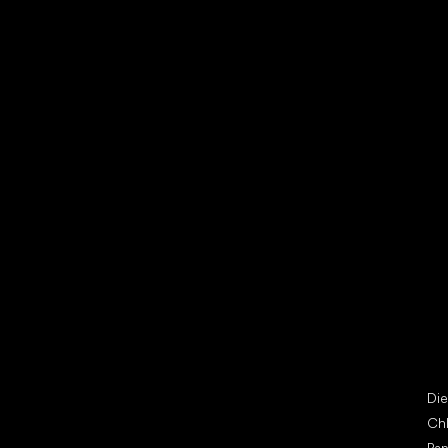
Vybrať zľavnené topánky
Bež
Little Shoes s.r.o.
Špe
U Vodárny 1506
Di
397 01 Písek
Ch
IČ: 07715773, DIČ: CZ07715773