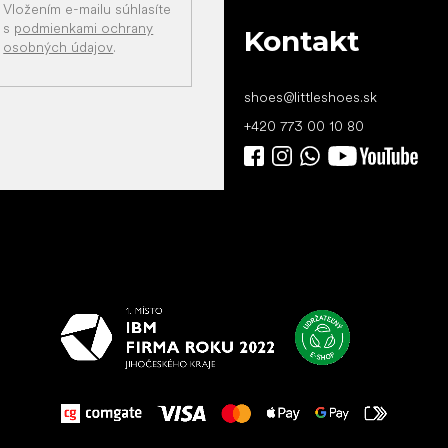
Vložením e-mailu súhlasíte
s
podmienkami ochrany
Kontakt
osobných údajov
.
shoes
@
littleshoes.sk
+420 773 00 10 80
Všetko
najlepšie
vašim nohám