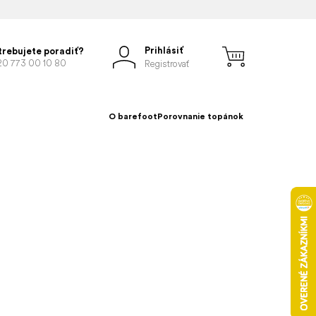
Prihlásiť
trebujete poradiť?
20 773 00 10 80
Registrovať
O barefoot
Porovnanie topánok