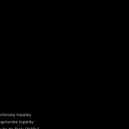
ecké tenisky
ciálne kategórie
evčenské topánky
lapčenské topánky