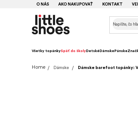
Prejsť
O NÁS
AKO NAKUPOVAŤ
KONTAKT
VE
na
obsah
Všetky topánky
Späť do školy
Detské
Dámske
Pánske
Znač
Domov
Dámske
Dámske barefoot topánky: V