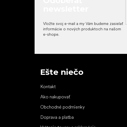
Odoberať
newsletter
Vložte svoj e-mail a my Vám budeme zasielať
informácie o nových produktoch na našom
e-shope.
Ešte niečo
Kontakt
Ako nakupovať
Obchodné podmienky
Doprava a platba