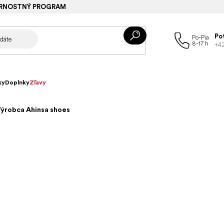
RNOSTNÝ PROGRAM
Po
+4
ky
Doplnky
Zľavy
ýrobca Ahinsa shoes