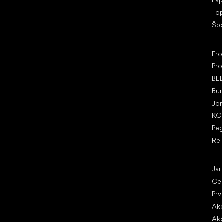
Pap
To
Šp
Ob
Fr
Pro
BE
Bu
Jo
KO
Pe
Re
Čl
Jar
Ce
Prv
Ako
Ako