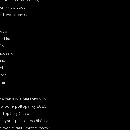
uče do školy (škôlky)
pánky do vody
ortové topánky
ľúbené značky
oddo
tetika
DA
ndgaard
nap
EL
gres
ima
ánky
né tenisky a plátenky 2025
loročné poltopánky 2025
é topánky (návod)
 vybrať papuče do škôlky
 rýchlo rastú deťom nohy?