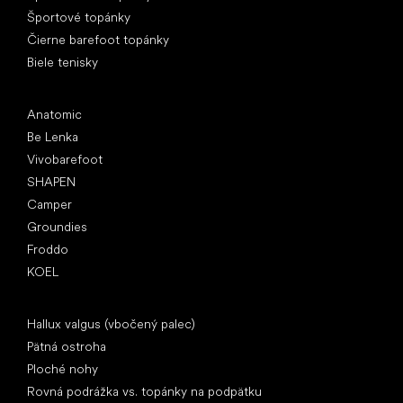
Športové topánky
Čierne barefoot topánky
Biele tenisky
Obľúbené značky
Anatomic
Be Lenka
Vivobarefoot
SHAPEN
Camper
Groundies
Froddo
KOEL
Články
Hallux valgus (vbočený palec)
Pätná ostroha
Ploché nohy
Rovná podrážka vs. topánky na podpätku