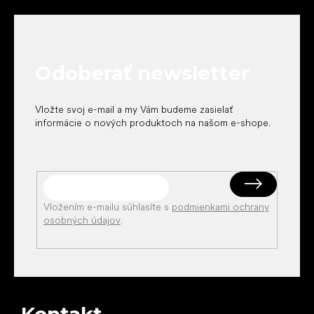
á
p
ä
t
Odoberať newsletter
i
e
Vložte svoj e-mail a my Vám budeme zasielať
informácie o nových produktoch na našom e-shope.
Vložením e-mailu súhlasíte s
podmienkami ochrany
osobných údajov
.
Kontakt