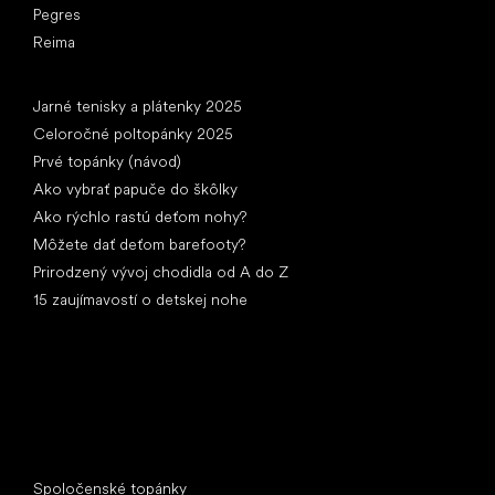
Pegres
Reima
Články
Jarné tenisky a plátenky 2025
Celoročné poltopánky 2025
Prvé topánky (návod)
Ako vybrať papuče do škôlky
Ako rýchlo rastú deťom nohy?
Môžete dať deťom barefooty?
Prirodzený vývoj chodidla od A do Z
15 zaujímavostí o detskej nohe
Špeciálne kategórie
Spoločenské topánky