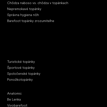
Chôdza naboso vs. chôdza v topánkach
Nepremokavé topánky
Správna hygiena nôh
Barefoot topánky zrozumiteľne
Špeciálne kategórie
Turistické topánky
Športové topánky
Spoločenské topánky
Ponožkotopánky
Obľúbené značky
Anatomic
Be Lenka
Vivobarefoot