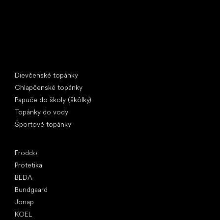
Špeciálne kategórie
Dievčenské topánky
Chlapčenské topánky
Papuče do školy (škôlky)
Topánky do vody
Športové topánky
Obľúbené značky
Froddo
Protetika
BEDA
Bundgaard
Jonap
KOEL