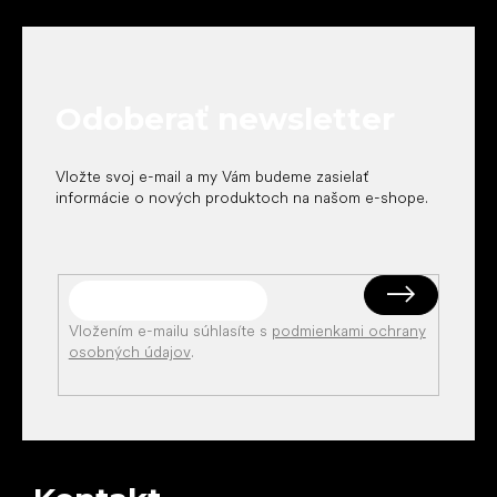
á
p
ä
t
Odoberať newsletter
i
e
Vložte svoj e-mail a my Vám budeme zasielať
informácie o nových produktoch na našom e-shope.
Vložením e-mailu súhlasíte s
podmienkami ochrany
osobných údajov
.