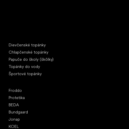
Špeciálne kategórie
Dievčenské topánky
Chlapčenské topánky
Papuče do školy (škôlky)
Topánky do vody
Športové topánky
Obľúbené značky
Froddo
Protetika
BEDA
Bundgaard
Jonap
KOEL