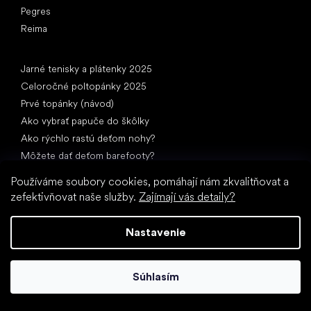
Pegres
Reima
Články
Jarné tenisky a plátenky 2025
Celoročné poltopánky 2025
Prvé topánky (návod)
Ako vybrať papuče do škôlky
Ako rýchlo rastú deťom nohy?
Môžete dať deťom barefooty?
Prirodzený vývoj chodidla od A do Z
Používáme soubory cookies, pomáhají nám zkvalitňovat a
15 zaujímavostí o detskej nohe
zefektivňovat naše služby.
Zajímají vás detaily?
Nastavenie
Súhlasím
Špeciálne kategórie
Spoločenské topánky