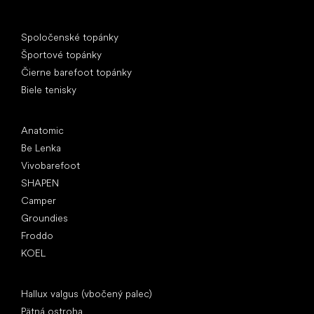
Špeciálne kategórie
Spoločenské topánky
Športové topánky
Čierne barefoot topánky
Biele tenisky
Obľúbené značky
Anatomic
Be Lenka
Vivobarefoot
SHAPEN
Camper
Groundies
Froddo
KOEL
Články
Hallux valgus (vbočený palec)
Pätná ostroha