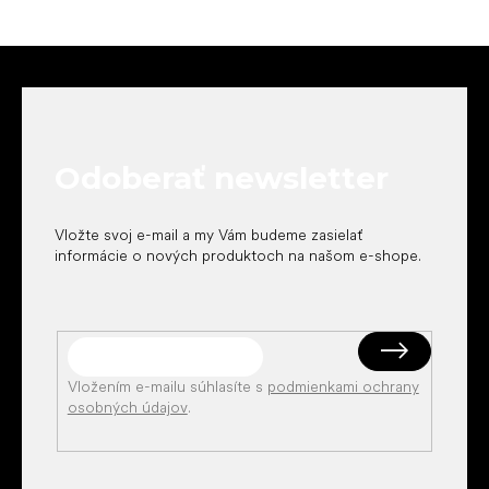
Z
á
p
ä
t
Odoberať newsletter
i
e
Vložte svoj e-mail a my Vám budeme zasielať
informácie o nových produktoch na našom e-shope.
Vložením e-mailu súhlasíte s
podmienkami ochrany
osobných údajov
.