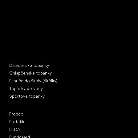
397 01 Písek
IČ: 07715773, DIČ: CZ07715773
Špeciálne kategórie
Dievčenské topánky
Chlapčenské topánky
Papuče do školy (škôlky)
Topánky do vody
Športové topánky
Obľúbené značky
Froddo
Protetika
BEDA
Bundgaard