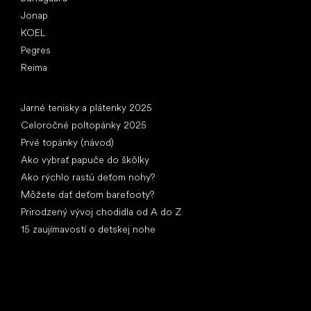
Jonap
KOEL
Pegres
Reima
Články
Jarné tenisky a plátenky 2025
Celoročné poltopánky 2025
Prvé topánky (návod)
Ako vybrať papuče do škôlky
Ako rýchlo rastú deťom nohy?
Môžete dať deťom barefooty?
Prirodzený vývoj chodidla od A do Z
15 zaujímavostí o detskej nohe