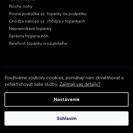
Ploché nohy
Rovná podrážka vs. topánky na podpätku
Chôdza naboso vs. chôdza v topánkach
Nepremokavé topánky
Správna hygiena nôh
Barefoot topánky zrozumiteľne
Používáme soubory cookies, pomáhají nám zkvalitňovat a
zefektivňovat naše služby.
Zajímají vás detaily?
Špeciálne kategórie
Turistické topánky
Nastavenie
Športové topánky
Spoločenské topánky
Ponožkotopánky
Súhlasím
Obľúbené značky