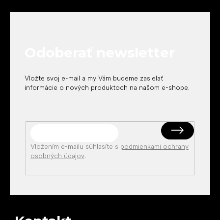
á
p
ä
t
Odoberať newsletter
i
e
Vložte svoj e-mail a my Vám budeme zasielať
informácie o nových produktoch na našom e-shope.
Vložením e-mailu súhlasíte s
podmienkami ochrany
osobných údajov
.