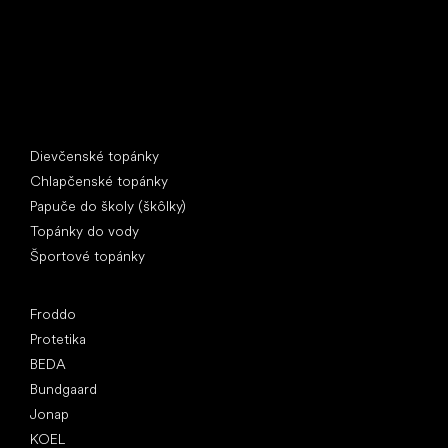
Špeciálne kategórie
Dievčenské topánky
Chlapčenské topánky
Papuče do školy (škôlky)
Topánky do vody
Športové topánky
Obľúbené značky
Froddo
Protetika
BEDA
Bundgaard
Jonap
KOEL