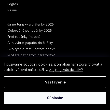
Pegres
Reima
Články
Jarné tenisky a plátenky 2025
Celoročné poltopánky 2025
Prvé topánky (návod)
Ako vybrať papuče do škôlky
Ako rýchlo rastú deťom nohy?
Môžete dať deťom barefooty?
Prirodzený vývoj chodidla od A do Z
Používáme soubory cookies, pomáhají nám zkvalitňovat a
15 zaujímavostí o detskej nohe
zefektivňovat naše služby.
Zajímají vás detaily?
Nastavenie
Súhlasím
Špeciálne kategórie
Spoločenské topánky