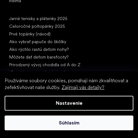
Reima
Články
Jarné tenisky a plátenky 2025
Celoročné poltopánky 2025
Prvé topánky (návod)
Ako vybrať papuče do škôlky
Ako rýchlo rastú deťom nohy?
Môžete dať deťom barefooty?
Prirodzený vývoj chodidla od A do Z
15 zaujímavostí o detskej nohe
Používáme soubory cookies, pomáhají nám zkvalitňovat a
zefektivňovat naše služby.
Zajímají vás detaily?
Nastavenie
Špeciálne kategórie
Súhlasím
Spoločenské topánky
Športové topánky