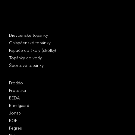
Špeciálne kategórie
Dievčenské topánky
Chlapčenské topánky
Papuče do školy (škôlky)
Topánky do vody
Športové topánky
Obľúbené značky
Froddo
Protetika
BEDA
Bundgaard
Jonap
KOEL
Pegres