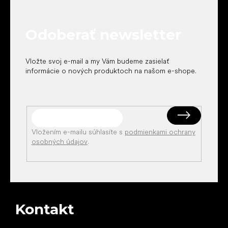
p
ä
t
Odoberať newsletter
i
e
Vložte svoj e-mail a my Vám budeme zasielať
informácie o nových produktoch na našom e-shope.
Vložením e-mailu súhlasíte s
podmienkami ochrany
osobných údajov
.
Kontakt