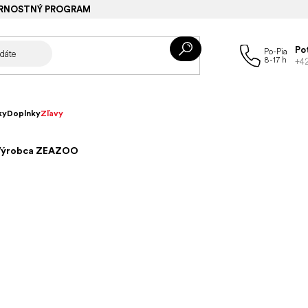
RNOSTNÝ PROGRAM
Po
+4
ky
Doplnky
Zľavy
 Výrobca ZEAZOO