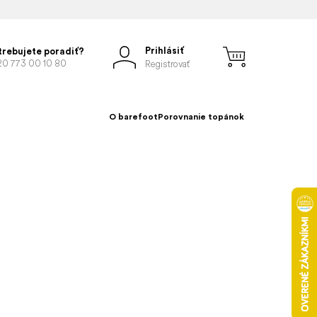
Prihlásiť
trebujete poradiť?
20 773 00 10 80
Registrovať
O barefoot
Porovnanie topánok