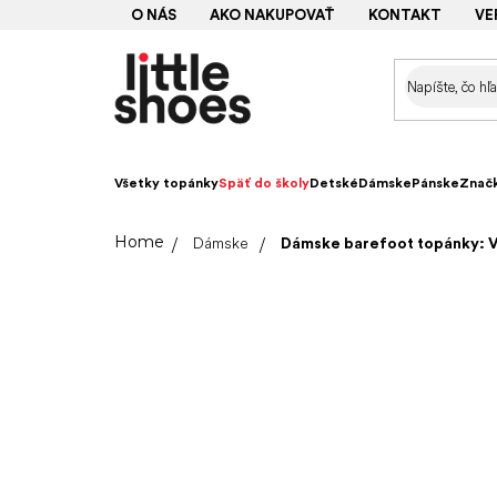
Prejsť
O NÁS
AKO NAKUPOVAŤ
KONTAKT
VE
na
obsah
Všetky topánky
Späť do školy
Detské
Dámske
Pánske
Znač
Domov
Dámske
Dámske barefoot topánky: