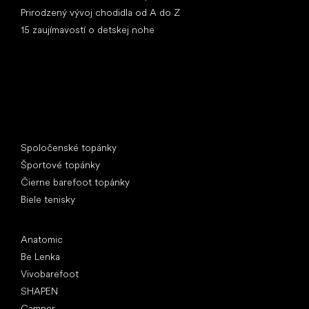
Prirodzený vývoj chodidla od A do Z
15 zaujímavostí o detskej nohe
Špeciálne kategórie
Spoločenské topánky
Športové topánky
Čierne barefoot topánky
Biele tenisky
Obľúbené značky
Anatomic
Be Lenka
Vivobarefoot
SHAPEN
Camper