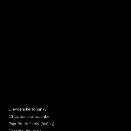
Little Shoes s.r.o.
U Vodárny 1506
397 01 Písek
IČ: 07715773, DIČ: CZ07715773
Špeciálne kategórie
Dievčenské topánky
Chlapčenské topánky
Papuče do školy (škôlky)
Topánky do vody