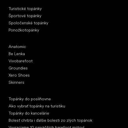
Špeciálne kategórie
Turistické topánky
Športové topánky
Spoločenské topánky
Ponožkotopánky
Obľúbené značky
Anatomic
Be Lenka
Vivobarefoot
Groundies
Xero Shoes
Skinners
Články
Topánky do posilňovne
Ako vybrať topánky na turistiku
Topánky do kancelárie
Bolesť chrbta i ďalšie bolesti zo zlých topánok
Vyvraciame 10 najväčších barefoot mýtov!