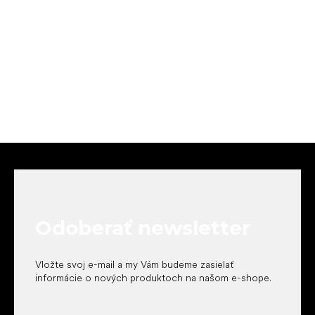
Z
á
p
ä
t
Odoberať newsletter
i
e
Vložte svoj e-mail a my Vám budeme zasielať
informácie o nových produktoch na našom e-shope.