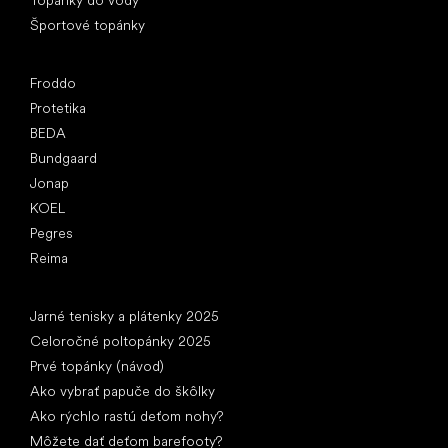
Športové topánky
Obľúbené značky
Froddo
Protetika
BEDA
Bundgaard
Jonap
KOEL
Pegres
Reima
Články
Jarné tenisky a plátenky 2025
Celoročné poltopánky 2025
Prvé topánky (návod)
Ako vybrať papuče do škôlky
Ako rýchlo rastú deťom nohy?
Môžete dať deťom barefooty?