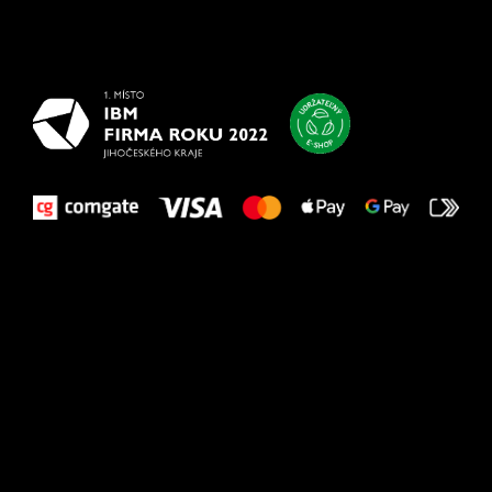
Všetko
najlepšie
vašim nohám