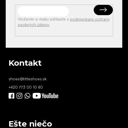
Vložením e-mailu súhlasíte s
podmienkami ochrany
osobných údajov
.
Kontakt
shoes
@
littleshoes.sk
+420 773 00 10 80
Ešte niečo