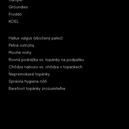
Groundies
Froddo
KOEL
Články
Hallux valgus (vbočený palec)
Pätná ostroha
Ploché nohy
Rovná podrážka vs. topánky na podpätku
Chôdza naboso vs. chôdza v topánkach
Nepremokavé topánky
Správna hygiena nôh
Barefoot topánky zrozumiteľne