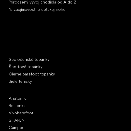
Prirodzený vývoj chodidla od A do Z
15 zaujímavostí o detskej nohe
Špeciálne kategórie
Spoločenské topánky
Športové topánky
Čierne barefoot topánky
Biele tenisky
Obľúbené značky
Anatomic
Be Lenka
Vivobarefoot
SHAPEN
Camper