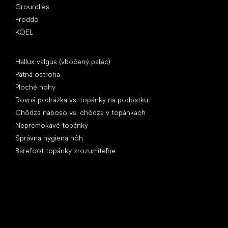
Groundies
Froddo
KOEL
Články
Hallux valgus (vbočený palec)
Pätná ostroha
Ploché nohy
Rovná podrážka vs. topánky na podpätku
Chôdza naboso vs. chôdza v topánkach
Nepremokavé topánky
Správna hygiena nôh
Barefoot topánky zrozumiteľne
Špeciálne kategórie