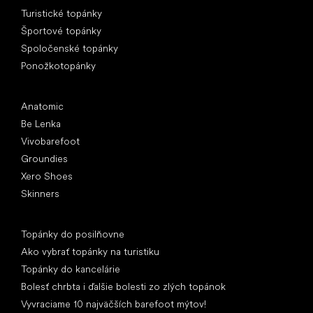
Turistické topánky
Športové topánky
Spoločenské topánky
Ponožkotopánky
Obľúbené značky
Anatomic
Be Lenka
Vivobarefoot
Groundies
Xero Shoes
Skinners
Články
Topánky do posilňovne
Ako vybrať topánky na turistiku
Topánky do kancelárie
Bolesť chrbta i ďalšie bolesti zo zlých topánok
Vyvraciame 10 najväčších barefoot mýtov!