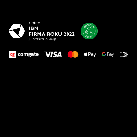
najlepšie
vašim nohám