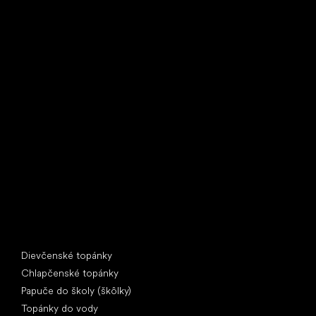
Little Shoes s.r.o.
U Vodárny 1506
397 01 Písek
IČ: 07715773, DIČ: CZ07715773
Špeciálne kategórie
Dievčenské topánky
Chlapčenské topánky
Papuče do školy (škôlky)
Topánky do vody