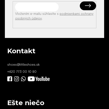
Vložením e-mailu súhlasíte s
podmienkami ochrany
osobných údajov
.
Kontakt
shoes
@
littleshoes.sk
+420 773 00 10 80
Ešte niečo