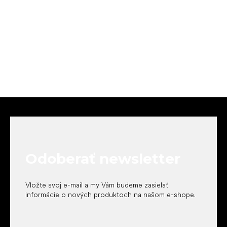
Z
á
p
ä
t
Odoberať newsletter
i
e
Vložte svoj e-mail a my Vám budeme zasielať
informácie o nových produktoch na našom e-shope.