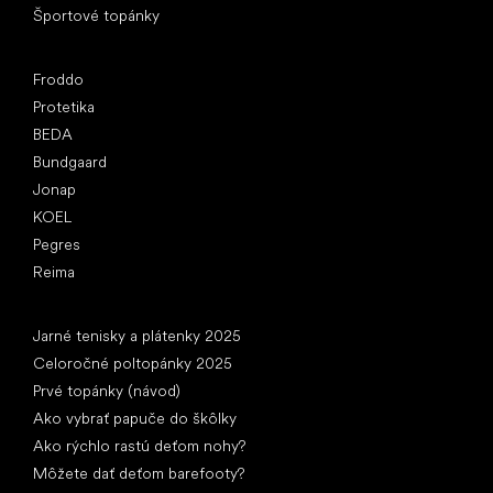
Športové topánky
Obľúbené značky
Froddo
Protetika
BEDA
Bundgaard
Jonap
KOEL
Pegres
Reima
Články
Jarné tenisky a plátenky 2025
Celoročné poltopánky 2025
Prvé topánky (návod)
Ako vybrať papuče do škôlky
Ako rýchlo rastú deťom nohy?
Môžete dať deťom barefooty?