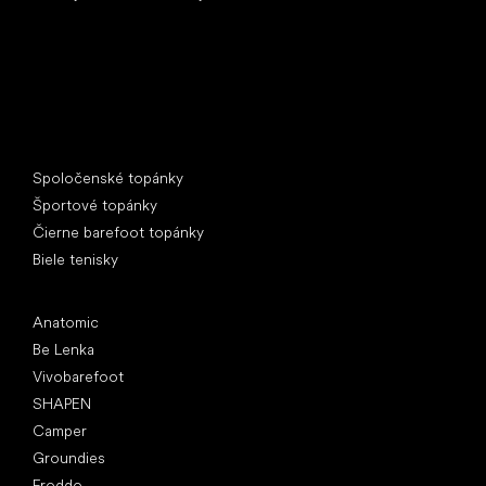
Špeciálne kategórie
Spoločenské topánky
Športové topánky
Čierne barefoot topánky
Biele tenisky
Obľúbené značky
Anatomic
Be Lenka
Vivobarefoot
SHAPEN
Camper
Groundies
Froddo