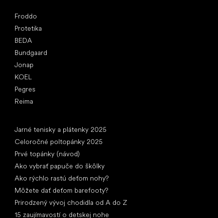
Obľúbené značky
Froddo
Protetika
BEDA
Bundgaard
Jonap
KOEL
Pegres
Reima
Články
Jarné tenisky a plátenky 2025
Celoročné poltopánky 2025
Prvé topánky (návod)
Ako vybrať papuče do škôlky
Ako rýchlo rastú deťom nohy?
Môžete dať deťom barefooty?
Prirodzený vývoj chodidla od A do Z
15 zaujímavostí o detskej nohe