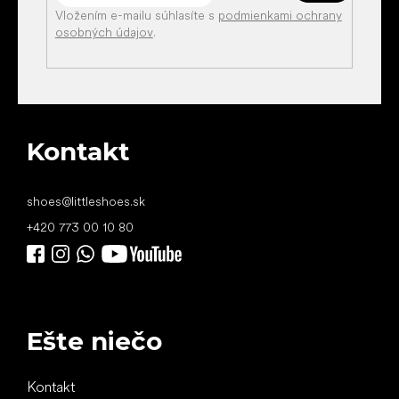
Vložením e-mailu súhlasíte s
podmienkami ochrany
osobných údajov
.
Kontakt
shoes
@
littleshoes.sk
+420 773 00 10 80
Ešte niečo
Kontakt