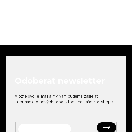
Z
á
p
ä
t
Odoberať newsletter
i
e
Vložte svoj e-mail a my Vám budeme zasielať
informácie o nových produktoch na našom e-shope.