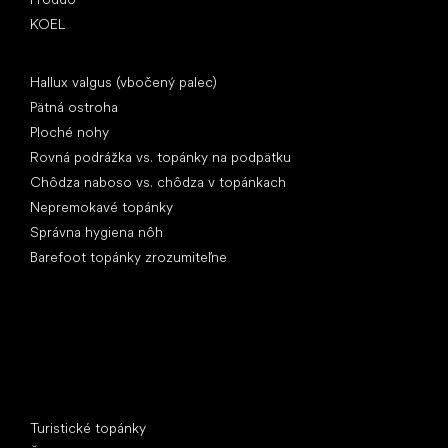
KOEL
Články
Hallux valgus (vbočený palec)
Pätná ostroha
Ploché nohy
Rovná podrážka vs. topánky na podpätku
Chôdza naboso vs. chôdza v topánkach
Nepremokavé topánky
Správna hygiena nôh
Barefoot topánky zrozumiteľne
Špeciálne kategórie
Turistické topánky