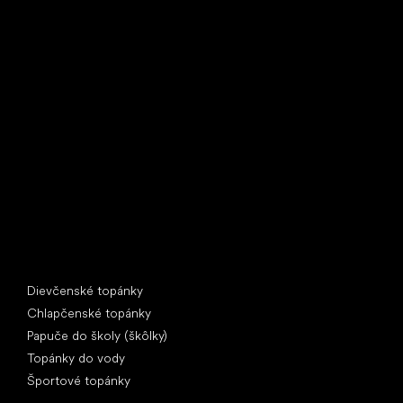
Little Shoes s.r.o.
U Vodárny 1506
397 01 Písek
IČ: 07715773, DIČ: CZ07715773
Špeciálne kategórie
Dievčenské topánky
Chlapčenské topánky
Papuče do školy (škôlky)
Topánky do vody
Športové topánky