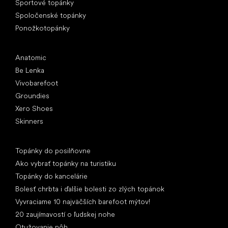
Športové topánky
Spoločenské topánky
Ponožkotopánky
Obľúbené značky
Anatomic
Be Lenka
Vivobarefoot
Groundies
Xero Shoes
Skinners
Články
Topánky do posilňovne
Ako vybrať topánky na turistiku
Topánky do kancelárie
Bolesť chrbta i ďalšie bolesti zo zlých topánok
Vyvraciame 10 najväčších barefoot mýtov!
20 zaujímavostí o ľudskej nohe
Otužovanie nôh