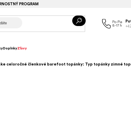
RNOSTNÝ PROGRAM
Po
+4
ky
Doplnky
Zľavy
ke celoročné členkové barefoot topánky: Typ topánky zimné to