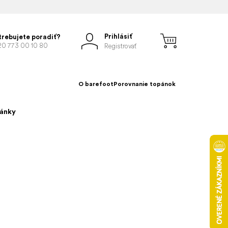
Prihlásiť
trebujete poradiť?
20 773 00 10 80
Registrovať
O barefoot
Porovnanie topánok
pánky