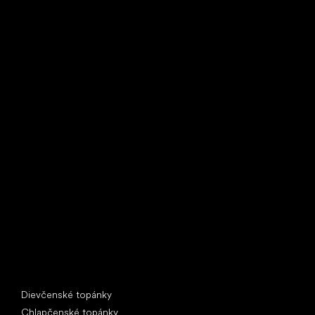
Little Shoes s.r.o.
U Vodárny 1506
397 01 Písek
IČ: 07715773, DIČ: CZ07715773
Špeciálne kategórie
Dievčenské topánky
Chlapčenské topánky