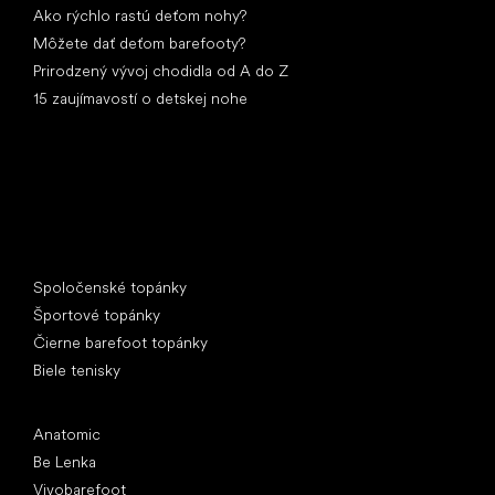
Ako rýchlo rastú deťom nohy?
Môžete dať deťom barefooty?
Prirodzený vývoj chodidla od A do Z
15 zaujímavostí o detskej nohe
Špeciálne kategórie
Spoločenské topánky
Športové topánky
Čierne barefoot topánky
Biele tenisky
Obľúbené značky
Anatomic
Be Lenka
Vivobarefoot