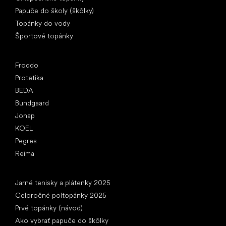
Papuče do školy (škôlky)
Topánky do vody
Športové topánky
Obľúbené značky
Froddo
Protetika
BEDA
Bundgaard
Jonap
KOEL
Pegres
Reima
Články
Jarné tenisky a plátenky 2025
Celoročné poltopánky 2025
Prvé topánky (návod)
Ako vybrať papuče do škôlky