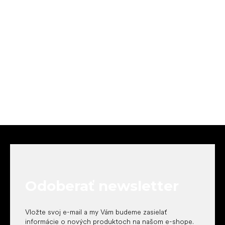
Z
á
p
ä
t
Odoberať newsletter
i
e
Vložte svoj e-mail a my Vám budeme zasielať
informácie o nových produktoch na našom e-shope.