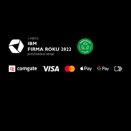
Všetko
najlepšie
vašim nohám