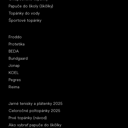
Papuče do školy (škôlky)
Topánky do vody
Športové topánky
Obľúbené značky
Froddo
Protetika
BEDA
Bundgaard
Jonap
KOEL
Pegres
Reima
Články
Jarné tenisky a plátenky 2025
Celoročné poltopánky 2025
Prvé topánky (návod)
Ako vybrať papuče do škôlky