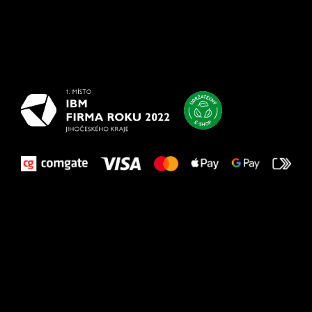
Všetko
najlepšie
vašim nohám