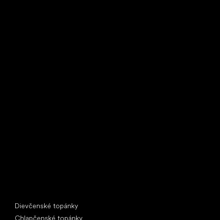
Little Shoes s.r.o.
U Vodárny 1506
397 01 Písek
IČ: 07715773, DIČ: CZ07715773
Špeciálne kategórie
Dievčenské topánky
Chlapčenské topánky