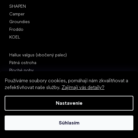
SHAPEN
Camper
Groundies
Froddo
KOEL
Články
Hallux valgus (vbočený palec)
Pätná ostroha
Ploché nohy
Rovná podrážka vs. topánky na podpätku
Používáme soubory cookies, pomáhají nám zkvalitňovat a
Chôdza naboso vs. chôdza v topánkach
zefektivňovat naše služby.
Zajímají vás detaily?
Nepremokavé topánky
Správna hygiena nôh
Nastavenie
Barefoot topánky zrozumiteľne
Súhlasím