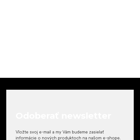
Z
á
p
ä
t
Odoberať newsletter
i
e
Vložte svoj e-mail a my Vám budeme zasielať
informácie o nových produktoch na našom e-shope.