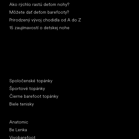
Ako rýchlo rastú deťom nohy?
Môžete dať deťom barefooty?
Prirodzený vývoj chodidla od A do Z
15 zaujímavostí o detskej nohe
Špeciálne kategórie
Spoločenské topánky
Športové topánky
Čierne barefoot topánky
Biele tenisky
Obľúbené značky
Anatomic
Be Lenka
Vivobarefoot