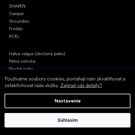
SHAPEN
Camper
Groundies
Froddo
KOEL
Články
Hallux valgus (vbočený palec)
Pätná ostroha
Ploché nohy
Rovná podrážka vs. topánky na podpätku
Používáme soubory cookies, pomáhají nám zkvalitňovat a
Chôdza naboso vs. chôdza v topánkach
zefektivňovat naše služby.
Zajímají vás detaily?
Nepremokavé topánky
Správna hygiena nôh
Nastavenie
Barefoot topánky zrozumiteľne
Súhlasím