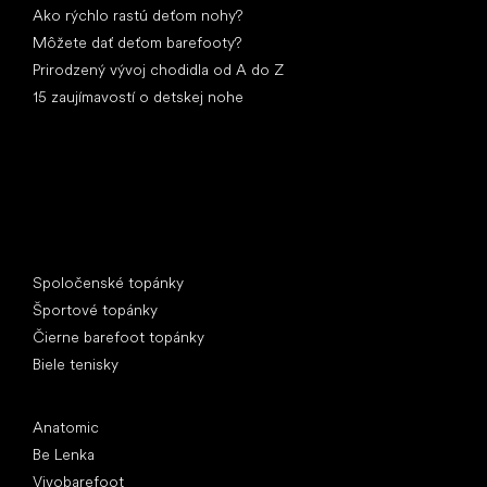
Ako rýchlo rastú deťom nohy?
Môžete dať deťom barefooty?
Prirodzený vývoj chodidla od A do Z
15 zaujímavostí o detskej nohe
Špeciálne kategórie
Spoločenské topánky
Športové topánky
Čierne barefoot topánky
Biele tenisky
Obľúbené značky
Anatomic
Be Lenka
Vivobarefoot