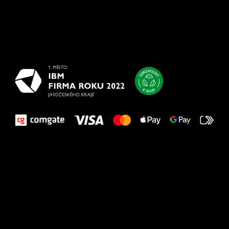
Všetko
najlepšie
vašim nohám