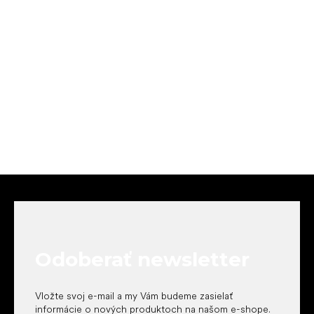
Z
á
p
ä
t
Odoberať newsletter
i
e
Vložte svoj e-mail a my Vám budeme zasielať
informácie o nových produktoch na našom e-shope.