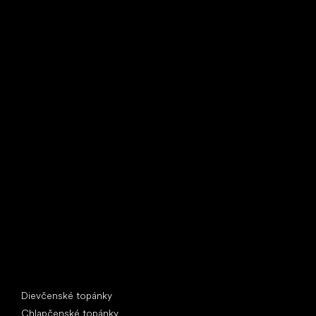
Little Shoes s.r.o.
U Vodárny 1506
397 01 Písek
IČ: 07715773, DIČ: CZ07715773
Špeciálne kategórie
Dievčenské topánky
Chlapčenské topánky