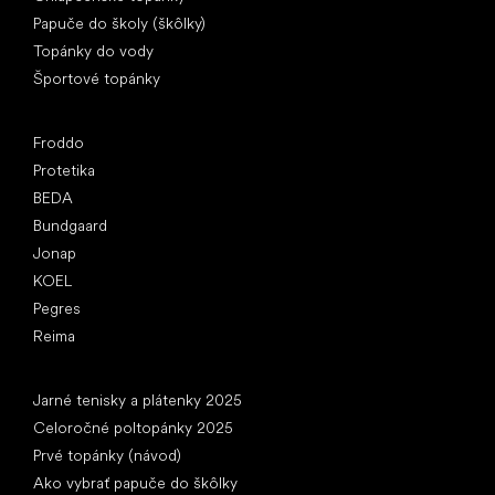
Papuče do školy (škôlky)
Topánky do vody
Športové topánky
Obľúbené značky
Froddo
Protetika
BEDA
Bundgaard
Jonap
KOEL
Pegres
Reima
Články
Jarné tenisky a plátenky 2025
Celoročné poltopánky 2025
Prvé topánky (návod)
Ako vybrať papuče do škôlky