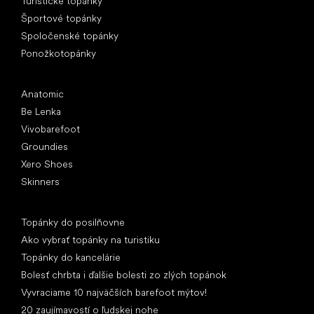
Turistické topánky
Športové topánky
Spoločenské topánky
Ponožkotopánky
Obľúbené značky
Anatomic
Be Lenka
Vivobarefoot
Groundies
Xero Shoes
Skinners
Články
Topánky do posilňovne
Ako vybrať topánky na turistiku
Topánky do kancelárie
Bolesť chrbta i ďalšie bolesti zo zlých topánok
Vyvraciame 10 najväčších barefoot mýtov!
20 zaujímavostí o ľudskej nohe