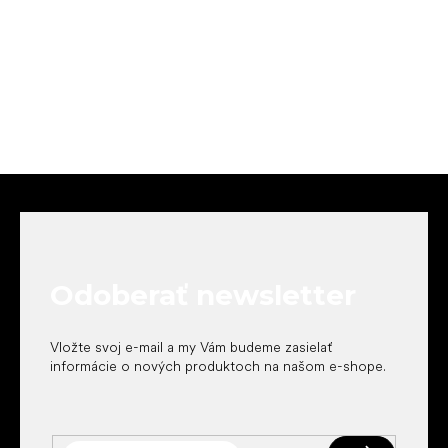
Z
á
p
ä
t
Odoberať newsletter
i
e
Vložte svoj e-mail a my Vám budeme zasielať
informácie o nových produktoch na našom e-shope.