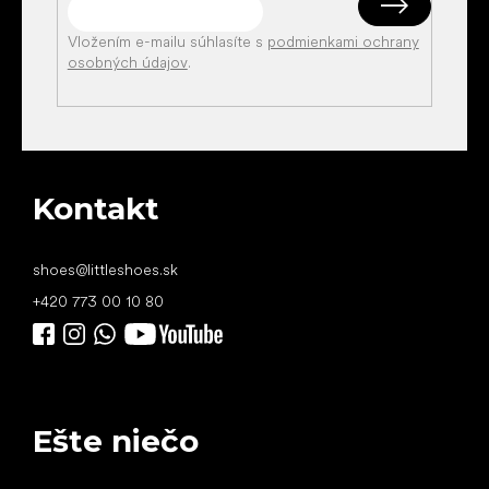
Vložením e-mailu súhlasíte s
podmienkami ochrany
osobných údajov
.
Kontakt
shoes
@
littleshoes.sk
+420 773 00 10 80
Ešte niečo