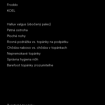
Froddo
KOEL
Články
Hallux valgus (vbočený palec)
Pätná ostroha
Ploché nohy
Rovná podrážka vs. topánky na podpätku
Chôdza naboso vs. chôdza v topánkach
Nepremokavé topánky
Správna hygiena nôh
Barefoot topánky zrozumiteľne
Špeciálne kategórie