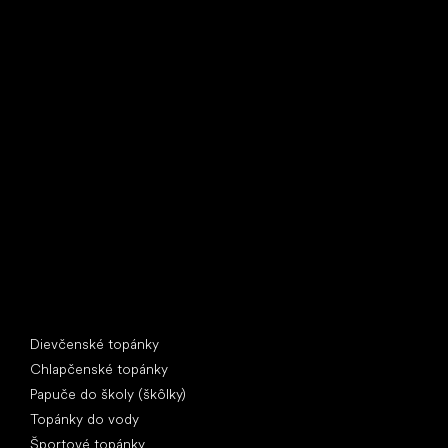
Little Shoes s.r.o.
U Vodárny 1506
397 01 Písek
IČ: 07715773, DIČ: CZ07715773
Špeciálne kategórie
Dievčenské topánky
Chlapčenské topánky
Papuče do školy (škôlky)
Topánky do vody
Športové topánky