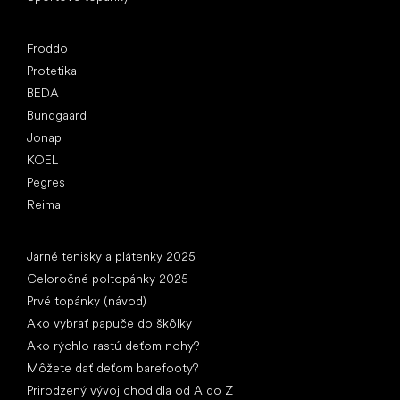
Obľúbené značky
Froddo
Protetika
BEDA
Bundgaard
Jonap
KOEL
Pegres
Reima
Články
Jarné tenisky a plátenky 2025
Celoročné poltopánky 2025
Prvé topánky (návod)
Ako vybrať papuče do škôlky
Ako rýchlo rastú deťom nohy?
Môžete dať deťom barefooty?
Prirodzený vývoj chodidla od A do Z