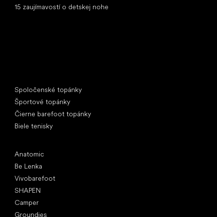
15 zaujímavostí o detskej nohe
Špeciálne kategórie
Spoločenské topánky
Športové topánky
Čierne barefoot topánky
Biele tenisky
Obľúbené značky
Anatomic
Be Lenka
Vivobarefoot
SHAPEN
Camper
Groundies