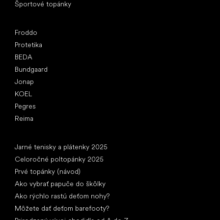
Športové topánky
Obľúbené značky
Froddo
Protetika
BEDA
Bundgaard
Jonap
KOEL
Pegres
Reima
Články
Jarné tenisky a plátenky 2025
Celoročné poltopánky 2025
Prvé topánky (návod)
Ako vybrať papuče do škôlky
Ako rýchlo rastú deťom nohy?
Môžete dať deťom barefooty?