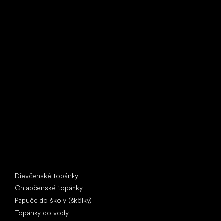
Little Shoes s.r.o.
U Vodárny 1506
397 01 Písek
IČ: 07715773, DIČ: CZ07715773
Špeciálne kategórie
Dievčenské topánky
Chlapčenské topánky
Papuče do školy (škôlky)
Topánky do vody