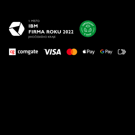
najlepšie
vašim nohám