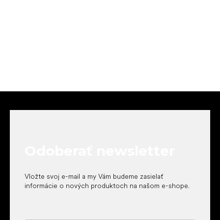
Z
á
p
ä
t
Odoberať newsletter
i
e
Vložte svoj e-mail a my Vám budeme zasielať
informácie o nových produktoch na našom e-shope.