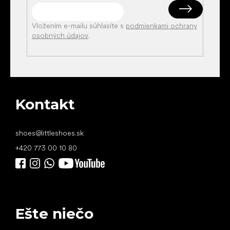
Vložením e-mailu súhlasíte s
podmienkami ochrany
osobných údajov
.
Kontakt
shoes
@
littleshoes.sk
+420 773 00 10 80
Ešte niečo