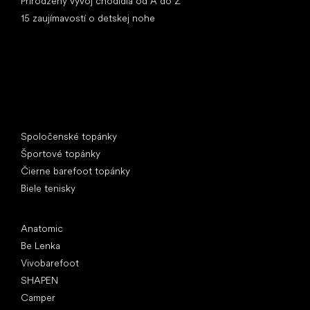
Prirodzený vývoj chodidla od A do Z
15 zaujímavostí o detskej nohe
Špeciálne kategórie
Spoločenské topánky
Športové topánky
Čierne barefoot topánky
Biele tenisky
Obľúbené značky
Anatomic
Be Lenka
Vivobarefoot
SHAPEN
Camper