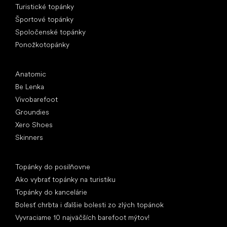
Turistické topánky
Športové topánky
Spoločenské topánky
Ponožkotopánky
Obľúbené značky
Anatomic
Be Lenka
Vivobarefoot
Groundies
Xero Shoes
Skinners
Články
Topánky do posilňovne
Ako vybrať topánky na turistiku
Topánky do kancelárie
Bolesť chrbta i ďalšie bolesti zo zlých topánok
Vyvraciame 10 najväčších barefoot mýtov!