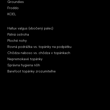
Groundies
Froddo
KOEL
Články
Hallux valgus (vbočený palec)
Pätná ostroha
Ploché nohy
Rovná podrážka vs. topánky na podpätku
Chôdza naboso vs. chôdza v topánkach
Nepremokavé topánky
Správna hygiena nôh
Barefoot topánky zrozumiteľne
Špeciálne kategórie