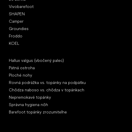
Vivobarefoot
SHAPEN
Camper
Groundies
Froddo
KOEL
Články
Hallux valgus (vbočený palec)
Pätná ostroha
Ploché nohy
Rovná podrážka vs. topánky na podpätku
Chôdza naboso vs. chôdza v topánkach
Nepremokavé topánky
Správna hygiena nôh
Barefoot topánky zrozumiteľne