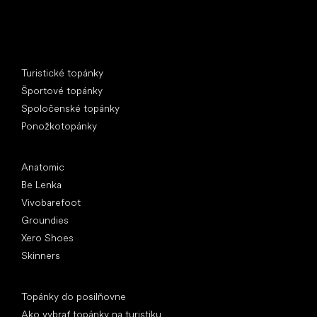
Špeciálne kategórie
Turistické topánky
Športové topánky
Spoločenské topánky
Ponožkotopánky
Obľúbené značky
Anatomic
Be Lenka
Vivobarefoot
Groundies
Xero Shoes
Skinners
Články
Topánky do posilňovne
Ako vybrať topánky na turistiku