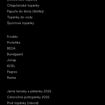
Chlapčenské topánky
Papuče do školy (škôlky)
Topánky do vody
Športové topánky
Obľúbené značky
Froddo
Protetika
BEDA
Bundgaard
Jonap
KOEL
Pegres
Reima
Články
Jarné tenisky a plátenky 2025
Celoročné poltopánky 2025
Prvé topánky (návod)