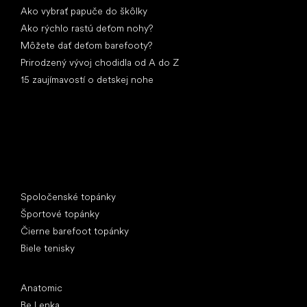
Ako vybrať papuče do škôlky
Ako rýchlo rastú deťom nohy?
Môžete dať deťom barefooty?
Prirodzený vývoj chodidla od A do Z
15 zaujímavostí o detskej nohe
Špeciálne kategórie
Spoločenské topánky
Športové topánky
Čierne barefoot topánky
Biele tenisky
Obľúbené značky
Anatomic
Be Lenka