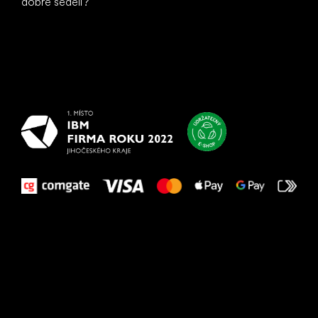
dobre sedeli?
Všetko
najlepšie
vašim nohám