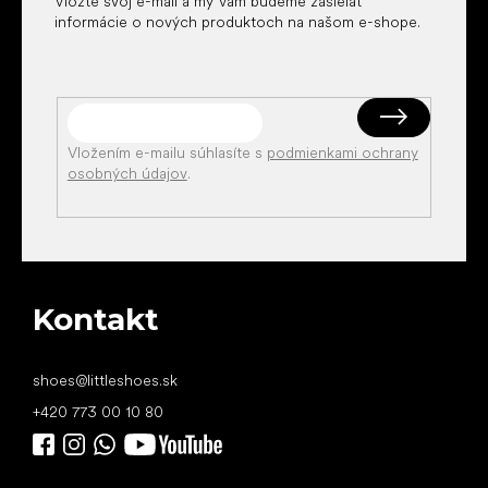
Vložte svoj e-mail a my Vám budeme zasielať
informácie o nových produktoch na našom e-shope.
Vložením e-mailu súhlasíte s
podmienkami ochrany
osobných údajov
.
Kontakt
shoes
@
littleshoes.sk
+420 773 00 10 80