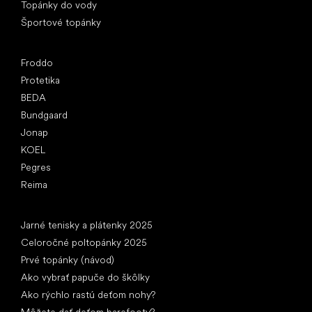
Topánky do vody
Športové topánky
Obľúbené značky
Froddo
Protetika
BEDA
Bundgaard
Jonap
KOEL
Pegres
Reima
Články
Jarné tenisky a plátenky 2025
Celoročné poltopánky 2025
Prvé topánky (návod)
Ako vybrať papuče do škôlky
Ako rýchlo rastú deťom nohy?
Môžete dať deťom barefooty?