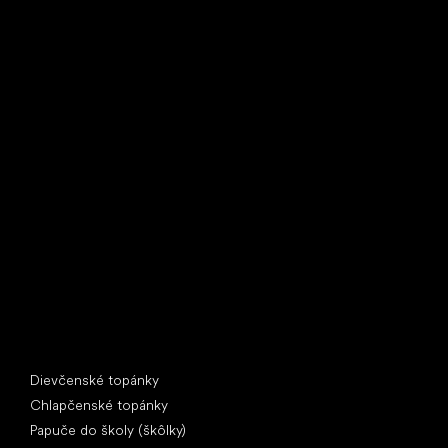
Little Shoes s.r.o.
U Vodárny 1506
397 01 Písek
IČ: 07715773, DIČ: CZ07715773
Špeciálne kategórie
Dievčenské topánky
Chlapčenské topánky
Papuče do školy (škôlky)