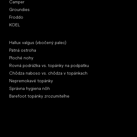
Camper
Groundies
Froddo
KOEL
Články
Hallux valgus (vbočený palec)
Pätná ostroha
Ploché nohy
Rovná podrážka vs. topánky na podpätku
Chôdza naboso vs. chôdza v topánkach
Nepremokavé topánky
Správna hygiena nôh
Barefoot topánky zrozumiteľne