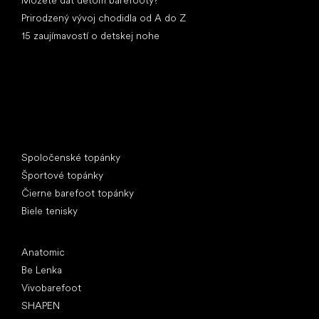
Prirodzený vývoj chodidla od A do Z
15 zaujímavostí o detskej nohe
Špeciálne kategórie
Spoločenské topánky
Športové topánky
Čierne barefoot topánky
Biele tenisky
Obľúbené značky
Anatomic
Be Lenka
Vivobarefoot
SHAPEN