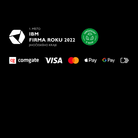
Všetko
najlepšie
vašim nohám