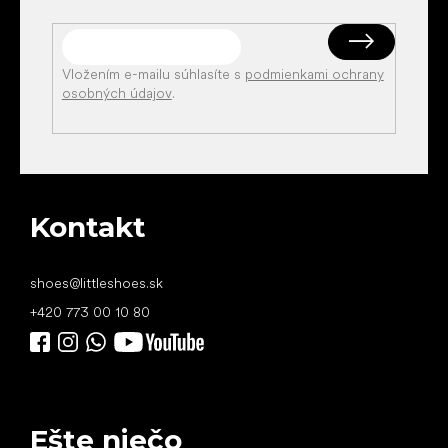
Vložením e-mailu súhlasíte s
podmienkami ochrany
osobných údajov
.
Kontakt
shoes
@
littleshoes.sk
+420 773 00 10 80
Ešte niečo