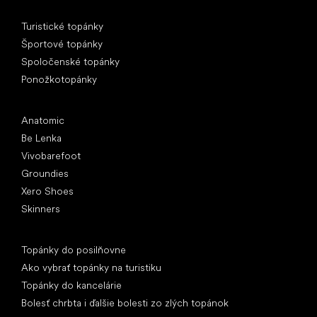
Špeciálne kategórie
Turistické topánky
Športové topánky
Spoločenské topánky
Ponožkotopánky
Obľúbené značky
Anatomic
Be Lenka
Vivobarefoot
Groundies
Xero Shoes
Skinners
Články
Topánky do posilňovne
Ako vybrať topánky na turistiku
Topánky do kancelárie
Bolesť chrbta i ďalšie bolesti zo zlých topánok