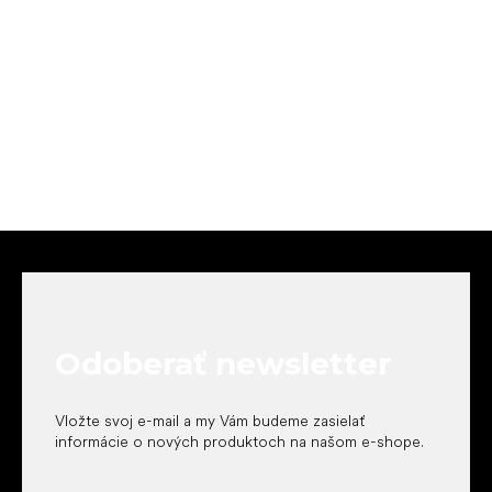
Z
á
p
ä
t
Odoberať newsletter
i
e
Vložte svoj e-mail a my Vám budeme zasielať
informácie o nových produktoch na našom e-shope.