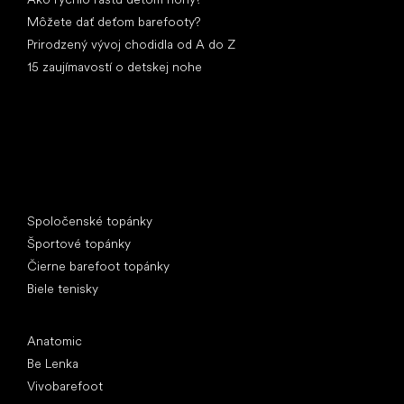
Môžete dať deťom barefooty?
Prirodzený vývoj chodidla od A do Z
15 zaujímavostí o detskej nohe
Špeciálne kategórie
Spoločenské topánky
Športové topánky
Čierne barefoot topánky
Biele tenisky
Obľúbené značky
Anatomic
Be Lenka
Vivobarefoot