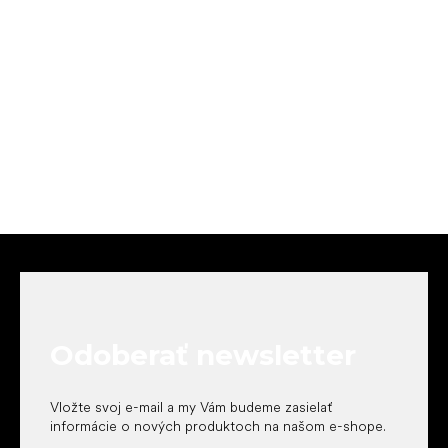
Z
á
p
ä
t
Odoberať newsletter
i
e
Vložte svoj e-mail a my Vám budeme zasielať
informácie o nových produktoch na našom e-shope.