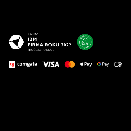
Všetko
najlepšie
vašim nohám