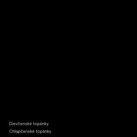
Little Shoes s.r.o.
U Vodárny 1506
397 01 Písek
IČ: 07715773, DIČ: CZ07715773
Špeciálne kategórie
Dievčenské topánky
Chlapčenské topánky