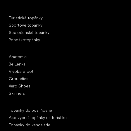
Špeciálne kategórie
Turistické topánky
Športové topánky
Spoločenské topánky
Ponožkotopánky
Obľúbené značky
Anatomic
Be Lenka
Vivobarefoot
Groundies
Xero Shoes
Skinners
Články
Topánky do posilňovne
Ako vybrať topánky na turistiku
Topánky do kancelárie