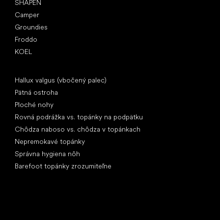
SHAPEN
Camper
Groundies
Froddo
KOEL
Články
Hallux valgus (vbočený palec)
Pätná ostroha
Ploché nohy
Rovná podrážka vs. topánky na podpätku
Chôdza naboso vs. chôdza v topánkach
Nepremokavé topánky
Správna hygiena nôh
Barefoot topánky zrozumiteľne