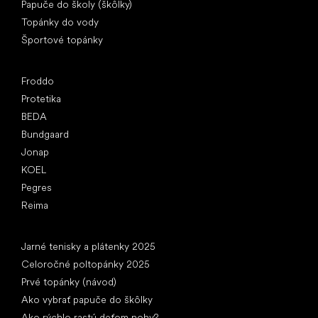
Papuče do školy (škôlky)
Topánky do vody
Športové topánky
Obľúbené značky
Froddo
Protetika
BEDA
Bundgaard
Jonap
KOEL
Pegres
Reima
Články
Jarné tenisky a plátenky 2025
Celoročné poltopánky 2025
Prvé topánky (návod)
Ako vybrať papuče do škôlky
Ako rýchlo rastú deťom nohy?