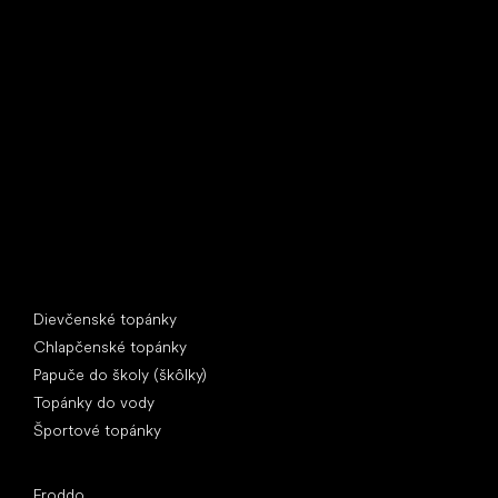
Little Shoes s.r.o.
U Vodárny 1506
397 01 Písek
IČ: 07715773, DIČ: CZ07715773
Špeciálne kategórie
Dievčenské topánky
Chlapčenské topánky
Papuče do školy (škôlky)
Topánky do vody
Športové topánky
Obľúbené značky
Froddo