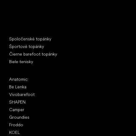
Špeciálne kategórie
Spoločenské topánky
Športové topánky
Čierne barefoot topánky
Biele tenisky
Obľúbené značky
Anatomic
Be Lenka
Vivobarefoot
SHAPEN
Camper
Groundies
Froddo
KOEL