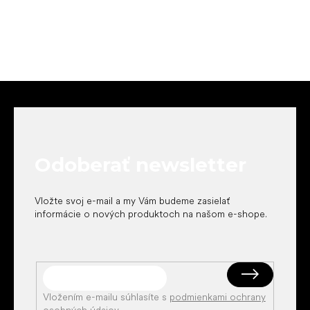
Z
á
p
ä
t
Odoberať newsletter
i
e
Vložte svoj e-mail a my Vám budeme zasielať
informácie o nových produktoch na našom e-shope.
Vložením e-mailu súhlasíte s
podmienkami ochrany
osobných údajov
.