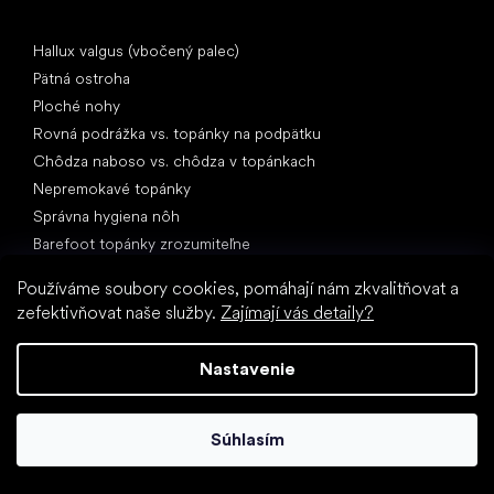
Články
Hallux valgus (vbočený palec)
Pätná ostroha
Ploché nohy
Rovná podrážka vs. topánky na podpätku
Chôdza naboso vs. chôdza v topánkach
Nepremokavé topánky
Správna hygiena nôh
Barefoot topánky zrozumiteľne
Používáme soubory cookies, pomáhají nám zkvalitňovat a
zefektivňovat naše služby.
Zajímají vás detaily?
Nastavenie
Špeciálne kategórie
Turistické topánky
Súhlasím
Športové topánky
Spoločenské topánky