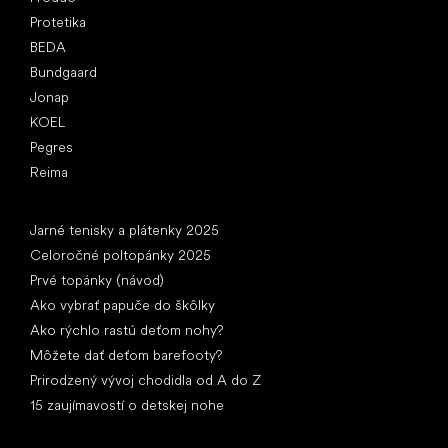
Protetika
BEDA
Bundgaard
Jonap
KOEL
Pegres
Reima
Články
Jarné tenisky a plátenky 2025
Celoročné poltopánky 2025
Prvé topánky (návod)
Ako vybrať papuče do škôlky
Ako rýchlo rastú deťom nohy?
Môžete dať deťom barefooty?
Prirodzený vývoj chodidla od A do Z
15 zaujímavostí o detskej nohe