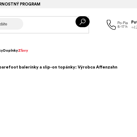
RNOSTNÝ PROGRAM
Po
+4
ky
Doplnky
Zľavy
barefoot balerínky a slip-on topánky: Výrobca Affenzahn