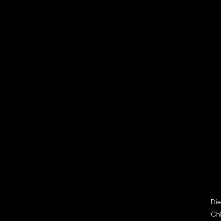
Vybrať zľavnené topánky
Bež
Little Shoes s.r.o.
Špe
U Vodárny 1506
Di
397 01 Písek
Ch
IČ: 07715773, DIČ: CZ07715773