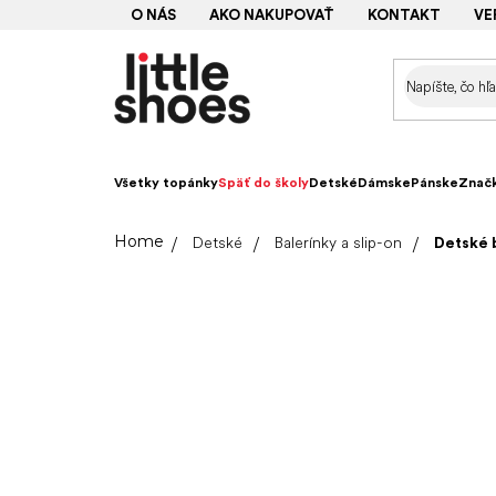
Prejsť
O NÁS
AKO NAKUPOVAŤ
KONTAKT
VE
na
obsah
Všetky topánky
Späť do školy
Detské
Dámske
Pánske
Znač
Domov
Detské
Balerínky a slip-on
Detské 