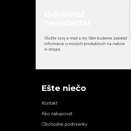
Odoberať
newsletter
Vložte svoj e-mail a my Vám budeme zasielať
informácie o nových produktoch na našom
e-shope.
Ešte niečo
Kontakt
Ako nakupovať
Obchodné podmienky