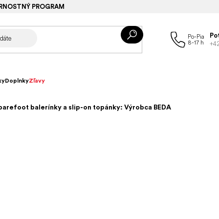
RNOSTNÝ PROGRAM
Po
+4
ky
Doplnky
Zľavy
barefoot balerínky a slip-on topánky: Výrobca BEDA