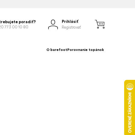
Prihlásiť
trebujete poradiť?
20 773 00 10 80
Registrovať
O barefoot
Porovnanie topánok