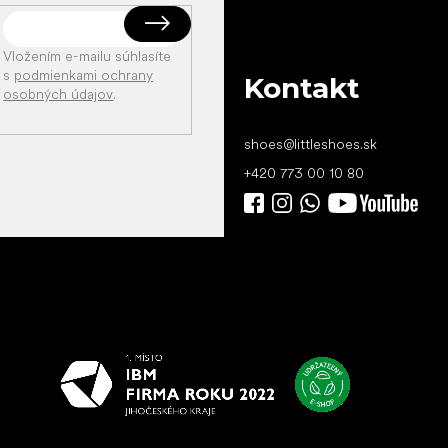
Vložením e-mailu súhlasíte
s
podmienkami ochrany
Kontakt
osobných údajov
.
shoes
@
littleshoes.sk
+420 773 00 10 80
Všetko
najlepšie
vašim nohám