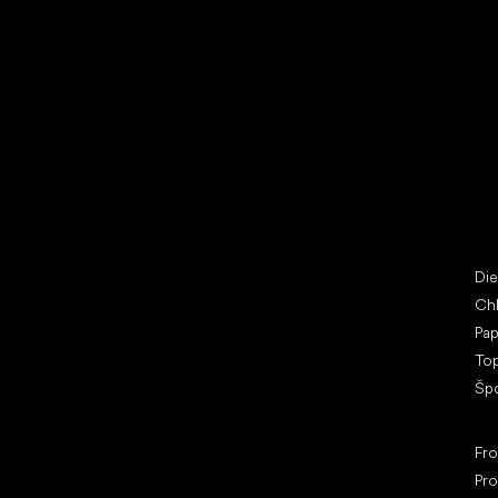
Vybrať zľavnené topánky
Bež
Little Shoes s.r.o.
Špe
U Vodárny 1506
Di
397 01 Písek
Ch
IČ: 07715773, DIČ: CZ07715773
Pap
To
Šp
Ob
Fr
Pro