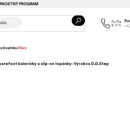
RNOSTNÝ PROGRAM
Po
+4
ky
Doplnky
Zľavy
barefoot balerínky a slip-on topánky: Výrobca D.D.Step