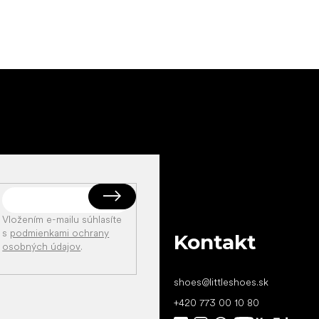
Vložením e-mailu súhlasíte
s
podmienkami ochrany
Kontakt
osobných údajov
.
shoes
@
littleshoes.sk
+420 773 00 10 80