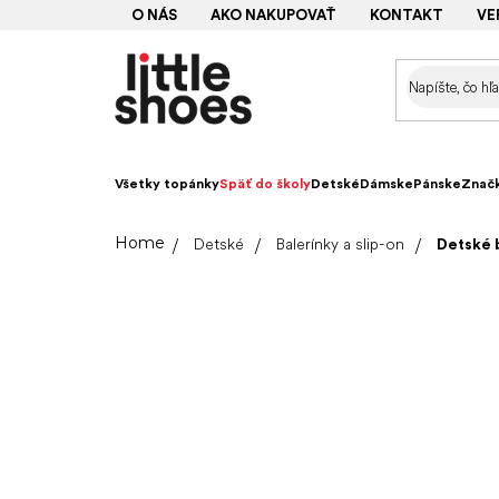
Prejsť
O NÁS
AKO NAKUPOVAŤ
KONTAKT
VE
na
obsah
Všetky topánky
Späť do školy
Detské
Dámske
Pánske
Znač
Domov
Detské
Balerínky a slip-on
Detské 