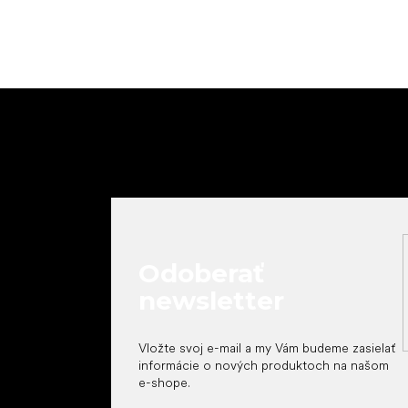
Z
á
p
ä
t
i
e
Odoberať
newsletter
Vložte svoj e-mail a my Vám budeme zasielať
informácie o nových produktoch na našom
e-shope.