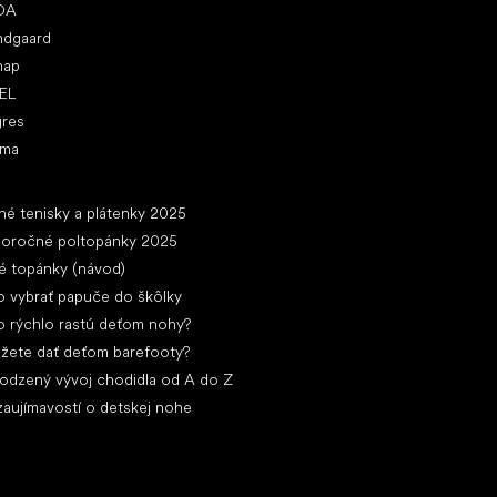
DA
ndgaard
nap
EL
gres
ima
ánky
né tenisky a plátenky 2025
loročné poltopánky 2025
é topánky (návod)
 vybrať papuče do škôlky
 rýchlo rastú deťom nohy?
žete dať deťom barefooty?
rodzený vývoj chodidla od A do Z
zaujímavostí o detskej nohe