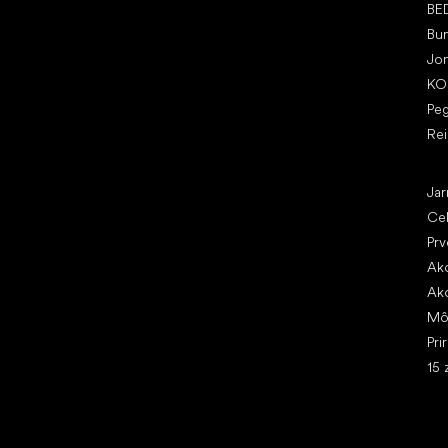
BE
Bu
Jo
KO
Pe
Re
Čl
Jar
Ce
Prv
Ako
Ako
Mô
Pri
15 