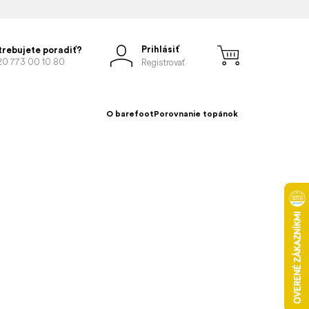
Prihlásiť
trebujete poradiť?
20 773 00 10 80
Registrovať
O barefoot
Porovnanie topánok