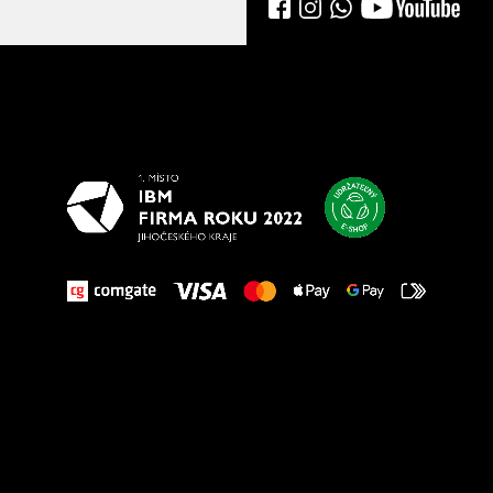
Všetko
najlepšie
vašim nohám