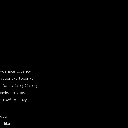
ecké tenisky
ciálne kategórie
evčenské topánky
lapčenské topánky
uče do školy (škôlky)
pánky do vody
ortové topánky
ľúbené značky
oddo
tetika