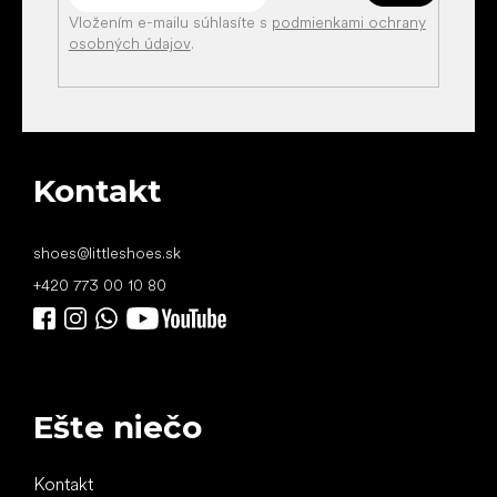
Vložením e-mailu súhlasíte s
podmienkami ochrany
osobných údajov
.
Kontakt
shoes
@
littleshoes.sk
+420 773 00 10 80
Ešte niečo
Kontakt