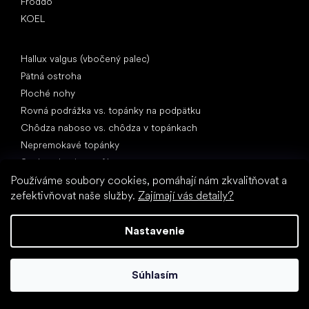
Froddo
KOEL
Články
Hallux valgus (vbočený palec)
Pätná ostroha
Ploché nohy
Rovná podrážka vs. topánky na podpätku
Chôdza naboso vs. chôdza v topánkach
Nepremokavé topánky
Správna hygiena nôh
Barefoot topánky zrozumiteľne
Používáme soubory cookies, pomáhají nám zkvalitňovat a
zefektivňovat naše služby.
Zajímají vás detaily?
Nastavenie
Súhlasím
Špeciálne kategórie
Turistické topánky