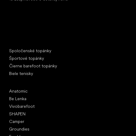
Špeciálne kategórie
Spoločenské topánky
Športové topánky
Čierne barefoot topánky
Biele tenisky
Obľúbené značky
Anatomic
Be Lenka
Vivobarefoot
SHAPEN
Camper
Groundies