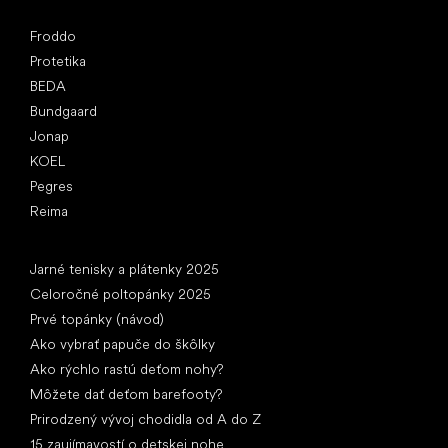
Obľúbené značky
Froddo
Protetika
BEDA
Bundgaard
Jonap
KOEL
Pegres
Reima
Články
Jarné tenisky a plátenky 2025
Celoročné poltopánky 2025
Prvé topánky (návod)
Ako vybrať papuče do škôlky
Ako rýchlo rastú deťom nohy?
Môžete dať deťom barefooty?
Prirodzený vývoj chodidla od A do Z
15 zaujímavostí o detskej nohe