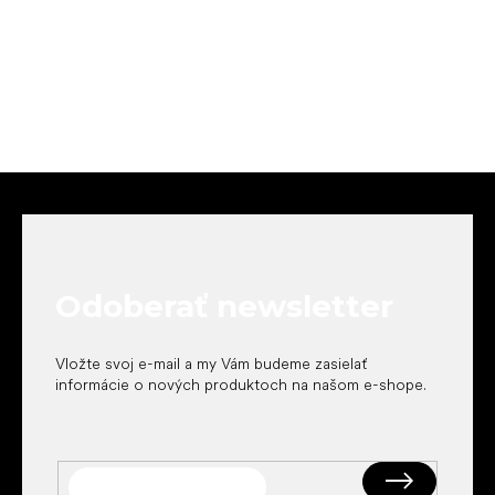
Z
á
p
ä
t
Odoberať newsletter
i
e
Vložte svoj e-mail a my Vám budeme zasielať
informácie o nových produktoch na našom e-shope.