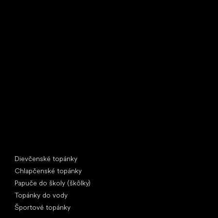
Little Shoes s.r.o.
U Vodárny 1506
397 01 Písek
IČ: 07715773, DIČ: CZ07715773
Špeciálne kategórie
Dievčenské topánky
Chlapčenské topánky
Papuče do školy (škôlky)
Topánky do vody
Športové topánky